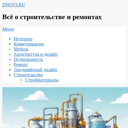
Перейти
DNOVI.RU
к
содержимому
Всё о строительстве и ремонтах
Вторичное
Меню
меню
Интерьер
навигации
Коммуникации
Мебель
Архитектура и дизайн
Недвижимость
Ремонт
Ландшафтный дизайн
Строительство
Стройматериалы