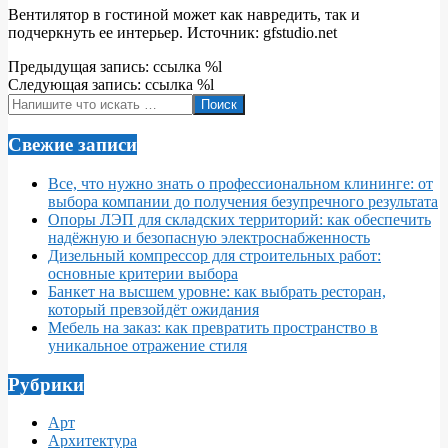
Вентилятор в гостиной может как навредить, так и
подчеркнуть ее интерьер. Источник: gfstudio.net
2022-
Предыдущая запись: ссылка %l
05-
Следующая запись: ссылка %l
06
Поиск
Свежие записи
Все, что нужно знать о профессиональном клининге: от
выбора компании до получения безупречного результата
Опоры ЛЭП для складских территорий: как обеспечить
надёжную и безопасную электроснабженность
Дизельный компрессор для строительных работ:
основные критерии выбора
Банкет на высшем уровне: как выбрать ресторан,
который превзойдёт ожидания
Мебель на заказ: как превратить пространство в
уникальное отражение стиля
Рубрики
Арт
Архитектура