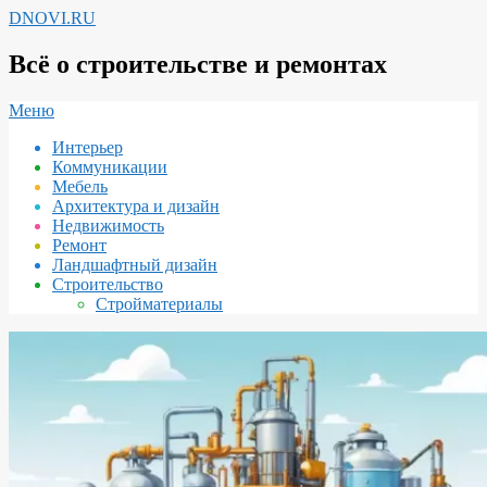
Перейти
DNOVI.RU
к
содержимому
Всё о строительстве и ремонтах
Вторичное
Меню
меню
Интерьер
навигации
Коммуникации
Мебель
Архитектура и дизайн
Недвижимость
Ремонт
Ландшафтный дизайн
Строительство
Стройматериалы