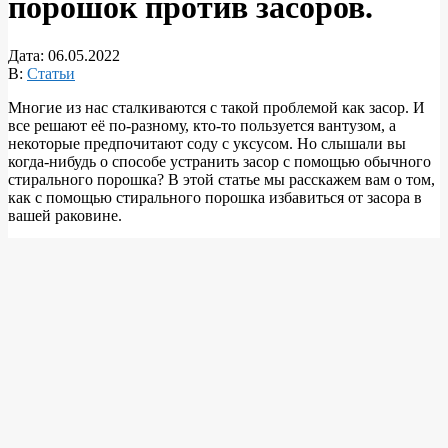
порошок против засоров.
Дата:
06.05.2022
В:
Статьи
Многие из нас сталкиваются с такой проблемой как засор. И
все решают её по-разному, кто-то пользуется вантузом, а
некоторые предпочитают соду с уксусом. Но слышали вы
когда-нибудь о способе устранить засор с помощью обычного
стирального порошка? В этой статье мы расскажем вам о том,
как с помощью стирального порошка избавиться от засора в
вашей раковине.
Стиральный порошок. Источник: avatars.mds.yandex.net
Порошок является прекрасной альтернативой всем средствам,
так как имеется в доме у каждого.
Засыпьте порошок в раковину, количество определите сами,
так сказать “на глазок”. Чем больше засор – тем больше
порошка требуется, как правило – примерно 3 столовые
ложки.