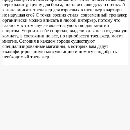
перекладину, грушу для бокса, поставить шведскую стенку. А
как же вписать тренажер для взрослых в интерьер квартиры,
не нарушая его? С точки зрения стиля, современный тренажер
органически можно вписать в любой интерьер, потому что
главным в этом случае является удобство для занятий
спортом. Устроить себе спортзал, выделив для него отдельную
комнату, в состоянии не все, но приобрести тренажер, могут
многие. Сегодня в каждом городе существуют
специализированные магазины, в которых вам дадут
квалифицированную консультацию и помогут подобрать
необходимый тренажер.
Основными определяющими моментами при выборе
тренажера являются следующие: наличие площади для
размещения тренажера; количество денег, которые вы можете
на него потратить и желательное воздействие на ваш
организм. По воздействию тренажеры бывают аэробные,
относящиеся к кардиолинии (беговые дорожки, степперы,
гребные и велотренажеры, орбитрэк) и анаэробные, то есть
силовые, рассчитанные на укрепление мышц. Чаще всего
люди выбирают аэробные тренажеры, оказывающие
благотворное воздействие на сердечно-сосудистую, нервную,
дыхательную системы. Исходя из площади, существуют
следующие варианты расположения тренажеров: в обычной
квартире (спальня, гостиная или кабинет), в большой