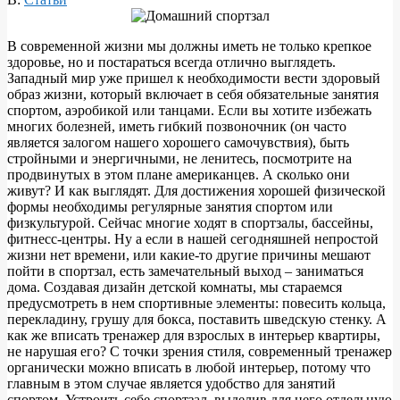
В современной жизни мы должны иметь не только крепкое
здоровье, но и постараться всегда отлично выглядеть.
Западный мир уже пришел к необходимости вести здоровый
образ жизни, который включает в себя обязательные занятия
спортом, аэробикой или танцами. Если вы хотите избежать
многих болезней, иметь гибкий позвоночник (он часто
является залогом нашего хорошего самочувствия), быть
стройными и энергичными, не ленитесь, посмотрите на
продвинутых в этом плане американцев. А сколько они
живут? И как выглядят. Для достижения хорошей физической
формы необходимы регулярные занятия спортом или
физкультурой. Сейчас многие ходят в спортзалы, бассейны,
фитнесс-центры. Ну а если в нашей сегодняшней непростой
жизни нет времени, или какие-то другие причины мешают
пойти в спортзал, есть замечательный выход – заниматься
дома. Создавая дизайн детской комнаты, мы стараемся
предусмотреть в нем спортивные элементы: повесить кольца,
перекладину, грушу для бокса, поставить шведскую стенку. А
как же вписать тренажер для взрослых в интерьер квартиры,
не нарушая его? С точки зрения стиля, современный тренажер
органически можно вписать в любой интерьер, потому что
главным в этом случае является удобство для занятий
спортом. Устроить себе спортзал, выделив для него отдельную