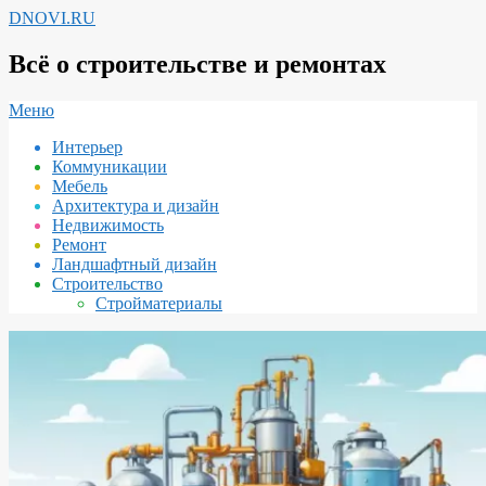
Перейти
DNOVI.RU
к
содержимому
Всё о строительстве и ремонтах
Вторичное
Меню
меню
Интерьер
навигации
Коммуникации
Мебель
Архитектура и дизайн
Недвижимость
Ремонт
Ландшафтный дизайн
Строительство
Стройматериалы