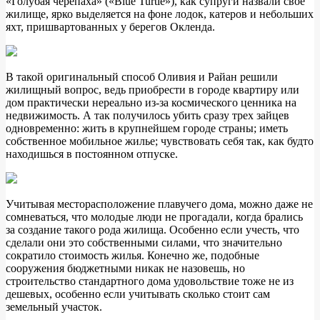
«Голубая черепаха» («Blue Turtle»), как супруги назвали свое
жилище, ярко выделяется на фоне лодок, катеров и небольших
яхт, пришвартованных у берегов Окленда.
В такой оригинальный способ Оливия и Райан решили
жилищный вопрос, ведь приобрести в городе квартиру или
дом практически нереально из-за космического ценника на
недвижимость. А так получилось убить сразу трех зайцев
одновременно: жить в крупнейшем городе страны; иметь
собственное мобильное жилье; чувствовать себя так, как будто
находишься в постоянном отпуске.
Учитывая месторасположение плавучего дома, можно даже не
сомневаться, что молодые люди не прогадали, когда брались
за создание такого рода жилища. Особенно если учесть, что
сделали они это собственными силами, что значительно
сократило стоимость жилья. Конечно же, подобные
сооружения бюджетными никак не назовешь, но
строительство стандартного дома удовольствие тоже не из
дешевых, особенно если учитывать сколько стоит сам
земельный участок.