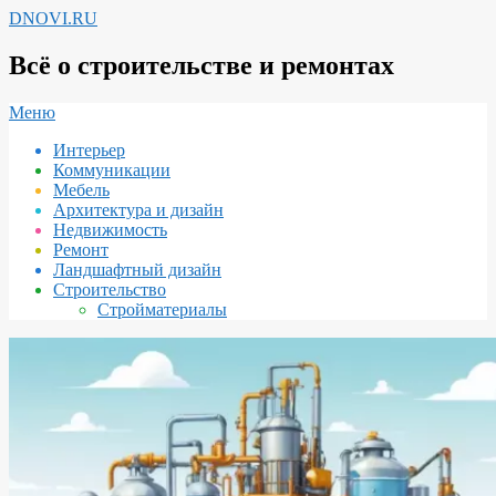
Перейти
DNOVI.RU
к
содержимому
Всё о строительстве и ремонтах
Вторичное
Меню
меню
Интерьер
навигации
Коммуникации
Мебель
Архитектура и дизайн
Недвижимость
Ремонт
Ландшафтный дизайн
Строительство
Стройматериалы