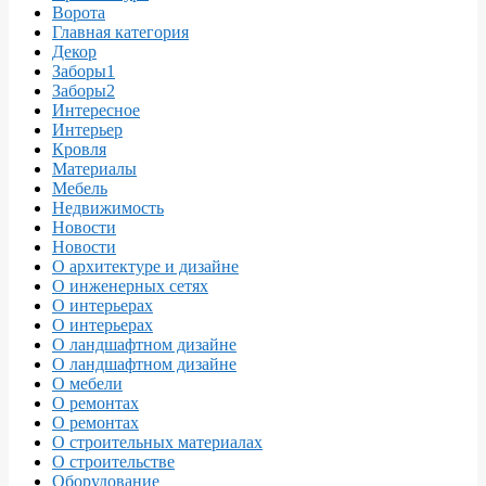
Ворота
Главная категория
Декор
Заборы1
Заборы2
Интересное
Интерьер
Кровля
Материалы
Мебель
Недвижимость
Новости
Новости
О архитектуре и дизайне
О инженерных сетях
О интерьерах
О интерьерах
О ландшафтном дизайне
О ландшафтном дизайне
О мебели
О ремонтах
О ремонтах
О строительных материалах
О строительстве
Оборудование