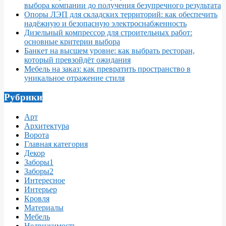
выбора компании до получения безупречного результата
Опоры ЛЭП для складских территорий: как обеспечить
надёжную и безопасную электроснабженность
Дизельный компрессор для строительных работ:
основные критерии выбора
Банкет на высшем уровне: как выбрать ресторан,
который превзойдёт ожидания
Мебель на заказ: как превратить пространство в
уникальное отражение стиля
Рубрики
Арт
Архитектура
Ворота
Главная категория
Декор
Заборы1
Заборы2
Интересное
Интерьер
Кровля
Материалы
Мебель
Недвижимость