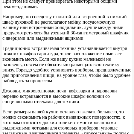
При этом не следует пренебрегать некоторыми общими
рекомендациями.
Например, по соседству с плитой или встроенной в нижний
шкаф духовкой не располагают мойку, посудомоечную
машину или встроенный холодильник, лучше между ними
предусмотреть хотя бы узенький 30-сантиметровый шкафчик
с дверцами или выдвижными ящиками.
Традиционно встраиваемая техника устанавливается внутри
нижних шкафов гарнитура, такое расположение помогает
экономить место. Если же вашу кухню маленькой не
назовешь, совсем не обязательно размещать всю технику
внизу. Гораздо удобнее установить приборы, предназначенные
для приготовления пищи, на уровне глаз, чтобы было удобнее
наблюдать за процессом.
Духовки, микроволновые печи, кофеварки и пароварки
нередко встраиваются в высокие шкафы-колонки со
специальными отсеками для техники.
Если размеры вашей кухни оставляют желать большего, то
можно сэкономить на рабочих выдвижных поверхностях, к
которым относятся доски-столики с вмонтированными
выдвижными лотками для столовых приборов; угловые
выдвижные, вращающиеся элементы, «карусельные» полки с