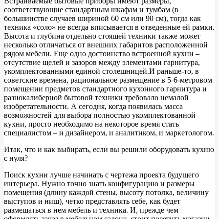
Встраиваемые бытовые приборы имеют размеры,
соответствующие стандартным шкафам и тумбам (в
большинстве случаев шириной 60 см или 90 см), тогда как
техника «соло» не всегда вписывается в отведенные ей рамки.
Высота и глубина отдельно стоящей техники также может
несколько отличаться от внешних габаритов расположенной
рядом мебели. Еще одно достоинство встроенной кухни –
отсутствие щелей и зазоров между элементами гарнитура,
укомплектованными единой столешницей.
И раньше-то, в
советские времена, рациональное размещение в 5-6-метровом
помещении предметов стандартного кухонного гарнитура и
разнокалиберной бытовой техники требовало немалой
изобретательности. А сегодня, когда появилась масса
возможностей для выбора полностью укомплектованной
кухни, просто необходимо на некоторое время стать
специалистом – и дизайнером, и аналитиком, и маркетологом.
Итак, что и как выбирать, если вы решили оборудовать кухню
с нуля?
Поиск кухни лучше начинать с чертежа проекта будущего
интерьера. Нужно точно знать конфигурацию и размеры
помещения (длину каждой стены, высоту потолка, величину
выступов и ниш), четко представлять себе, как будет
размещаться в нем мебель и техника. И, прежде чем
оформлять заказ в мебельном салоне, стоит посетить магазин,