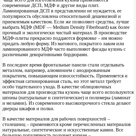
современные ДСП, МДФ и другие виды плит.
Ламинированная ДСП в представлении не нуждается, ее
популярность обусловлена относительной дешевизной и
приемлемым качеством. Если же позволяют средства, лучше
выбрать МДФ (MDF — Medium Density Fiberboard) как более
прочный и экологически чистый материал. В производстве
МДФ-плиты прекрасно поддаются формовке – им можно
придать любую форму. Из матового, покрытого лаком или
ламинированного МДФ часто выполняют фасады кухонь с
различными декоративными бордюрами.
В последнее время фронтальные панели стали отделывать
металлом, например, алюминием с анодированным
покрытием, повышающим износостойкость. Применяется и
эффектная сатинированная сталь, но этот металл требует
особо тщательного ухода. В качестве облицовочных
материалов для производства кухонь чаще всего используются
шпоны (натуральные и синтетические) и полимеры (ламинат
и меламин). Из современного высокопрочного стекла делают
дверцы шкафов и полки.
В качестве материалов для рабочих поверхностей –
столешниц – применяются кроме перечисленных материалов
натуральные, синтетические и искусственные камни. Все
большую популярность получает кориан –