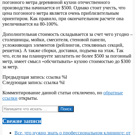
погонного метра деревянной кухни отечественного
производства начинается от $500. Однако стоит учесть, что
цена погонного метра является очень приблизительным
ориентиром. Как правило, при окончательном расчете она
увеличивается на 80-100%.
Дополнительная стоимость складывается за счет чего угодно –
столешницы, мойки, смесителя, стеновой панели,
усложняющих элементов (рейлингов, стеклянных секций,
решеток). А также сборки, доставки, подъема на этаж. Так
что, если вы планируете заплатить не более $500 за погонный
метр, имеет смысл «обсчитывать» кухню стоимостью до $300
за метр.
2010-
Предыдущая запись: ссылка %l
08-
Следующая запись: ссылка %l
31
Комментирование данной статьи отключено, но
обратные
ссылки
открыты.
Поиск
Свежие записи
Все, что нужно знать о профессиональном клининге: от