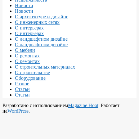
Новости
Новости
О архитектуре и дизайне
О инженерных сетях
О интерьерах
О интерьерах
О ландшафтном дизайне
О ландшафтном дизайне
О мебели
О ремонтах
О ремонтах
О строительных материалах
О строительстве
Оборудование
Разное
Статьи
Статьи
Разработано с использованием
Magazine Hoot
. Работает
на
WordPress
.