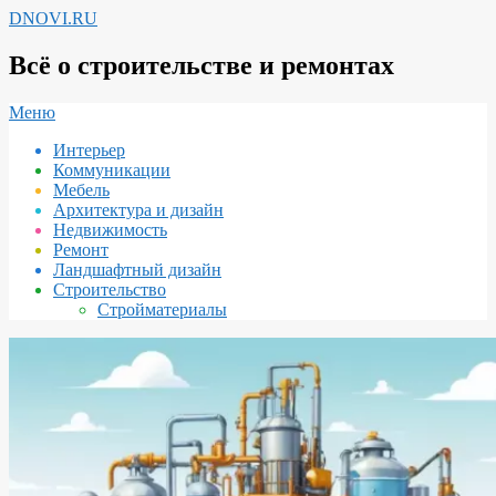
Перейти
DNOVI.RU
к
содержимому
Всё о строительстве и ремонтах
Вторичное
Меню
меню
Интерьер
навигации
Коммуникации
Мебель
Архитектура и дизайн
Недвижимость
Ремонт
Ландшафтный дизайн
Строительство
Стройматериалы