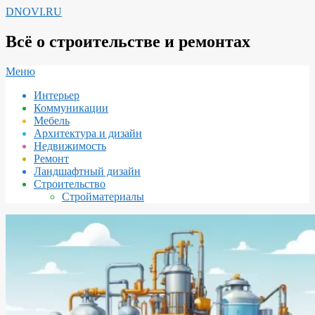
Перейти
DNOVI.RU
к
содержимому
Всё о строительстве и ремонтах
Вторичное
Меню
меню
Интерьер
навигации
Коммуникации
Мебель
Архитектура и дизайн
Недвижимость
Ремонт
Ландшафтный дизайн
Строительство
Стройматериалы