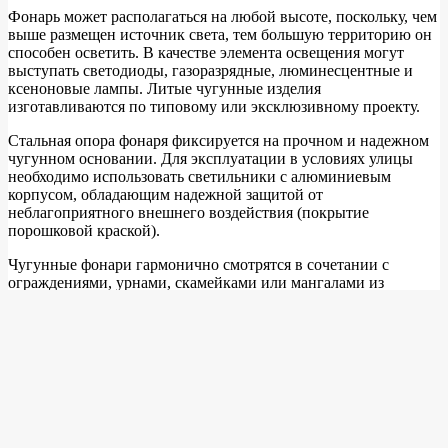
Фонарь может располагаться на любой высоте, поскольку, чем
выше размещен источник света, тем большую территорию он
способен осветить. В качестве элемента освещения могут
выступать светодиоды, газоразрядные, люминесцентные и
ксеноновые лампы. Литые чугунные изделия
изготавливаются по типовому или эксклюзивному проекту.
Стальная опора фонаря фиксируется на прочном и надежном
чугунном основании. Для эксплуатации в условиях улицы
необходимо использовать светильники с алюминиевым
корпусом, обладающим надежной защитой от
неблагоприятного внешнего воздействия (покрытие
порошковой краской).
Чугунные фонари гармонично смотрятся в сочетании с
ограждениями, урнами, скамейками или мангалами из
аналогичного металла.
2021-
Предыдущая запись: ссылка %l
04-
Следующая запись: ссылка %l
28
Поиск
Свежие записи