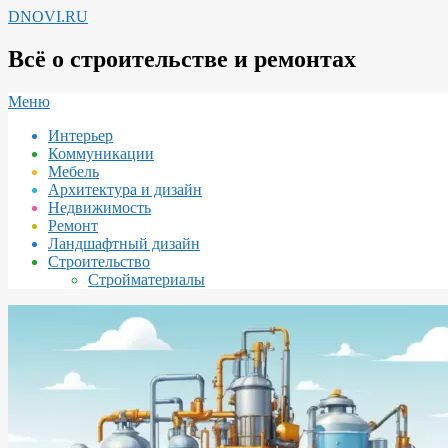
Перейти
DNOVI.RU
к
содержимому
Всё о строительстве и ремонтах
Вторичное
Меню
меню
Интерьер
навигации
Коммуникации
Мебель
Архитектура и дизайн
Недвижимость
Ремонт
Ландшафтный дизайн
Строительство
Стройматериалы