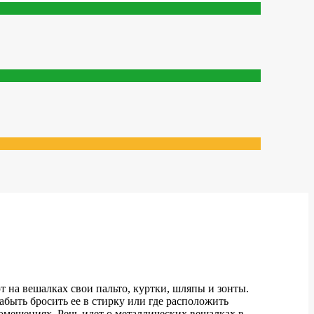
т на вешалках свои пальто, куртки, шляпы и зонты.
абыть бросить ее в стирку или где расположить
помещениях. Речь идет о металлических вешалках в