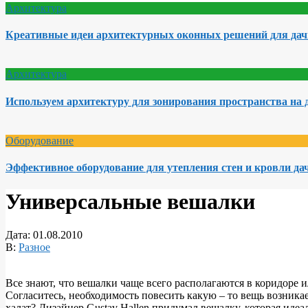
Архитектура
Креативные идеи архитектурных оконных решений для да
Архитектура
Используем архитектуру для зонирования пространства на 
Оборудование
Эффективное оборудование для утепления стен и кровли да
Универсальные вешалки
Дата:
01.08.2010
В:
Разное
Все знают, что вешалки чаще всего располагаются в коридоре и
Согласитесь, необходимость повесить какую – то вещь возникае
халат? Дизайнер Gustav Hallen придумал вешалку, которая иде