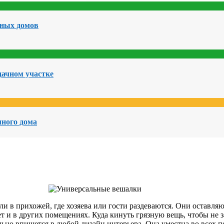
чных домов
дачном участке
чного дома
ли в прихожей, где хозяева или гости раздеваются. Они оставляю
т и в других помещениях. Куда кинуть грязную вещь, чтобы не з
ально впишется в любой дизайн интерьера. Она уместна во всех 