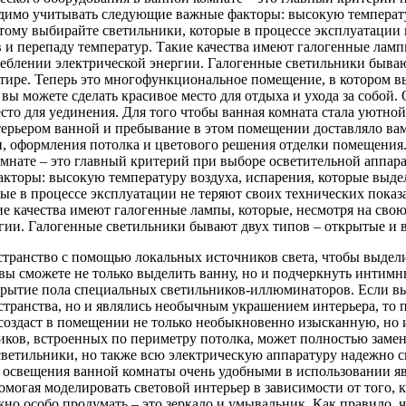
ходимо учитывать следующие важные факторы: высокую температ
му выбирайте светильники, которые в процессе эксплуатации н
и перепаду температур. Такие качества имеют галогенные ламп
блении электрической энергии. Галогенные светильники бываю
тире. Теперь это многофункциональное помещение, в котором вы
вы можете сделать красивое место для отдыха и ухода за собой. 
есто для уединения. Для того чтобы ванная комната стала уютн
терьером ванной и пребывание в этом помещении доставляло вам
и, оформления потолка и цветового решения отделки помещения.
мнате – это главный критерий при выборе осветительной аппара
акторы: высокую температуру воздуха, испарения, которые выд
е в процессе эксплуатации не теряют своих технических показ
ие качества имеют галогенные лампы, которые, несмотря на св
гии. Галогенные светильники бывают двух типов – открытые и 
странство с помощью локальных источников света, чтобы выде
 вы сможете не только выделить ванну, но и подчеркнуть инти
рытие пола специальных светильников-иллюминаторов. Если вы 
странства, но и являлись необычным украшением интерьера, то 
 создаст в помещении не только необыкновенно изысканную, но
иков, встроенных по периметру потолка, может полностью заме
 светильники, но также всю электрическую аппаратуру надежно с
освещения ванной комнаты очень удобными в использовании яв
помогая моделировать световой интерьер в зависимости от того
но особо продумать – это зеркало и умывальник. Как правило, 