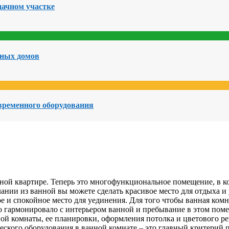
дачном участке
чных домов
овременного оборудования
ной квартире. Теперь это многофункциональное помещение, в ко
нии из ванной вы можете сделать красивое место для отдыха и ух
е и спокойное место для уединения. Для того чтобы ванная ком
о гармонировало с интерьером ванной и пребывание в этом поме
ной комнаты, ее планировки, оформления потолка и цветового р
еского оборудования в ванной комнате – это главный критерий 