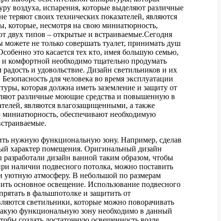
уру воздуха, испарения, которые выделяют различные
е теряют своих технических показателей, являются
ы, которые, несмотря на свою миниатюрность,
т двух типов – открытые и встраиваемые.
Сегодня
 можете не только совершать туалет, принимать душ
Особенно это касается тех кто, имея большую семью,
ой и комфортной необходимо тщательно продумать
 радость и удовольствие. Дизайн светильников и их
 Безопасность для человека во время эксплуатации
туры, которая должна иметь заземление и защиту от
еляют различные моющие средства и повышенную в
ателей, являются влагозащищенными, а также
ою миниатюрность, обеспечивают необходимую
встраиваемые.
лить нужную функциональную зону. Например, сделав
мный характер помещения. Оригинальный дизайн
разработали дизайн ванной таким образом, чтобы
при наличии подвесного потолка, можно поставить
 и уютную атмосферу. В небольшой по размерам
нить основное освещение. Использование подвесного
прятать в фальшпотолке и защитить от
ляются светильники, которые можно поворачивать
, какую функциональную зону необходимо в данный
чтобы создать достаточную освещенность возле