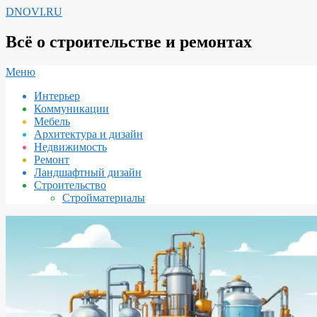
Перейти
DNOVI.RU
к
содержимому
Всё о строительстве и ремонтах
Вторичное
Меню
меню
Интерьер
навигации
Коммуникации
Мебель
Архитектура и дизайн
Недвижимость
Ремонт
Ландшафтный дизайн
Строительство
Стройматериалы