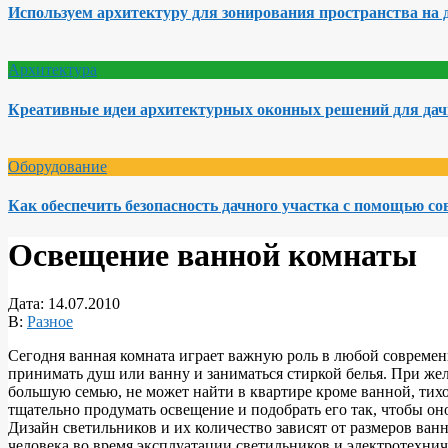
Используем архитектуру для зонирования пространства на 
Архитектура
Креативные идеи архитектурных оконных решений для да
Оборудование
Как обеспечить безопасность дачного участка с помощью с
Освещение ванной комнаты
Дата:
14.07.2010
В:
Разное
Сегодня ванная комната играет важную роль в любой современ
принимать душ или ванну и заниматься стиркой белья. При жела
большую семью, не может найти в квартире кроме ванной, тихо
тщательно продумать освещение и подобрать его так, чтобы он
Дизайн светильников и их количество зависят от размеров ван
человека во время эксплуатации светильников и электротехнич