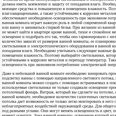
должна иметь заземление и защиту от попадания влаги. Необ
моющие средства и повышенную в помещении влажность. Поэто
влагозащищенными, а также устойчивыми к коррозии металлов 
обеспечивают необходимую освещенность при экономном потре
ванная комната играет важную роль в любой современной квар
или ванну и заниматься стиркой белья. При желании из ванной 
не может найти в квартире кроме ванной, тихое и спокойное м
освещение и подобрать его так, чтобы оно гармонировало с ин
количество зависят от размеров ванной комнаты, ее планировк
светильников и электротехнического оборудования в ванной ко
попадания влаги. Необходимо учитывать следующие важные ф
помещении влажность. Поэтому выбирайте светильники, которы
устойчивыми к коррозии металлов и перепаду температур. Так
освещенность при экономном потреблении электрической энер
Даже в небольшой ванной комнате необходимо зонировать про
подсветку ванны с помощью направленного светового потока,
ванной комнаты можно создать с помощью встраиваемых в пок
используемые светильники не только создавали освещение про
потолочный фонарь. Витраж, который вы сделаете на потолке,
ванной комнате, необходимое количество галогенных светильн
потолка дает возможность не только легко монтировать в него
неблагоприятных воздействий окружающей среды. Для общего 
под разными углами. Они могут менять освещенность и цвет, 
момент осветить. Зона ванной комнаты, освещение которой нуж