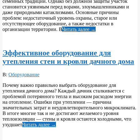
семейных традиций. Однако без должной защиты участок
становится уязвимым перед ворами, злоумышленниками и
даже природными катаклизмами. Основные причины
проблем: недостаточный уровень охраны, старое или
отсутствующее оборудование, а также недостатки в
организации территории. В
Читать далее →
Эффективное оборудование для
утепления стен и кровли дачного дома
2026-
В:
Оборудование
06-
Почему важно правильно выбрать оборудование для
10
утепления дачного дома? Каждый дачник сталкивается с
проблемой потерянного тепла и высоким расходом энергии
на отопление. Ошибки при утеплении — причина
значительных затрат и неудовлетворительного микроклимата.
В итоге многие так и не достигают желаемого уровня
теплоизоляции — стены и кровля остаются холодными, что
ухудшает
Читать далее →