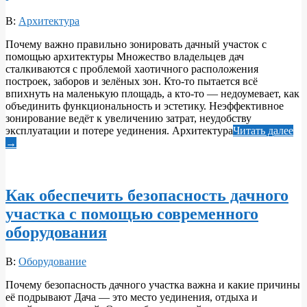
2026-
В:
Архитектура
06-
Почему важно правильно зонировать дачный участок с
10
помощью архитектуры Множество владельцев дач
сталкиваются с проблемой хаотичного расположения
построек, заборов и зелёных зон. Кто-то пытается всё
впихнуть на маленькую площадь, а кто-то — недоумевает, как
объединить функциональность и эстетику. Неэффективное
зонирование ведёт к увеличению затрат, неудобству
эксплуатации и потере уединения. Архитектура
Читать далее
→
Как обеспечить безопасность дачного
участка с помощью современного
оборудования
2026-
В:
Оборудование
06-
Почему безопасность дачного участка важна и какие причины
10
её подрывают Дача — это место уединения, отдыха и