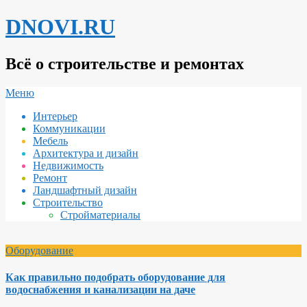
Перейти
DNOVI.RU
к
содержимому
Всё о строительстве и ремонтах
Вторичное
Меню
меню
Интерьер
навигации
Коммуникации
Мебель
Архитектура и дизайн
Недвижимость
Ремонт
Ландшафтный дизайн
Строительство
Стройматериалы
Оборудование
Как правильно подобрать оборудование для
водоснабжения и канализации на даче