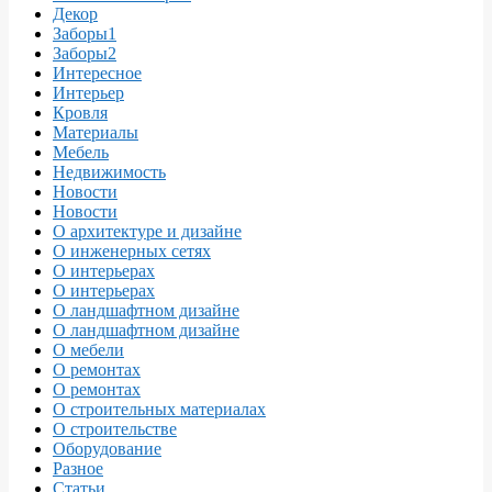
Декор
Заборы1
Заборы2
Интересное
Интерьер
Кровля
Материалы
Мебель
Недвижимость
Новости
Новости
О архитектуре и дизайне
О инженерных сетях
О интерьерах
О интерьерах
О ландшафтном дизайне
О ландшафтном дизайне
О мебели
О ремонтах
О ремонтах
О строительных материалах
О строительстве
Оборудование
Разное
Статьи