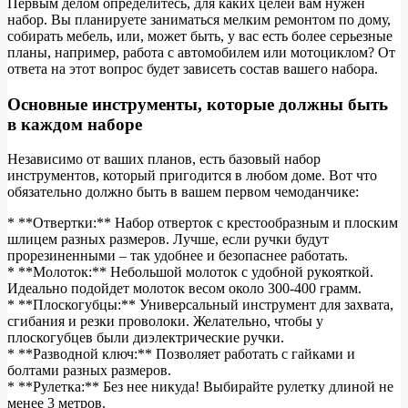
Первым делом определитесь, для каких целей вам нужен
набор. Вы планируете заниматься мелким ремонтом по дому,
собирать мебель, или, может быть, у вас есть более серьезные
планы, например, работа с автомобилем или мотоциклом? От
ответа на этот вопрос будет зависеть состав вашего набора.
Основные инструменты, которые должны быть
в каждом наборе
Независимо от ваших планов, есть базовый набор
инструментов, который пригодится в любом доме. Вот что
обязательно должно быть в вашем первом чемоданчике:
* **Отвертки:** Набор отверток с крестообразным и плоским
шлицем разных размеров. Лучше, если ручки будут
прорезиненными – так удобнее и безопаснее работать.
* **Молоток:** Небольшой молоток с удобной рукояткой.
Идеально подойдет молоток весом около 300-400 грамм.
* **Плоскогубцы:** Универсальный инструмент для захвата,
сгибания и резки проволоки. Желательно, чтобы у
плоскогубцев были диэлектрические ручки.
* **Разводной ключ:** Позволяет работать с гайками и
болтами разных размеров.
* **Рулетка:** Без нее никуда! Выбирайте рулетку длиной не
менее 3 метров.