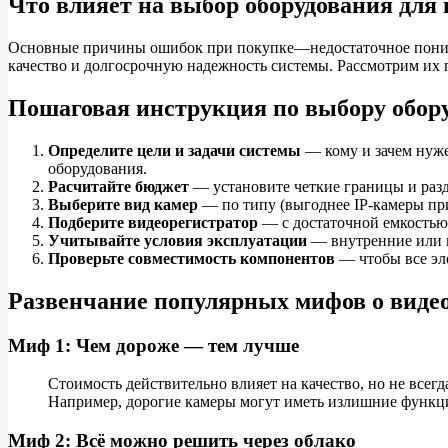
Что влияет на выбор оборудования для
Основные причины ошибок при покупке—недостаточное понима
качество и долгосрочную надежность системы. Рассмотрим их 
Пошаговая инструкция по выбору обор
Определите цели и задачи системы
— кому и зачем нуже
оборудования.
Расчитайте бюджет
— установите четкие границы и раз
Выберите вид камер
— по типу (выгоднее IP-камеры пр
Подберите видеорегистратор
— с достаточной емкость
Учитывайте условия эксплуатации
— внутренние или в
Проверьте совместимость компонентов
— чтобы все эле
Развенчание популярных мифов о виде
Миф 1: Чем дороже — тем лучше
Стоимость действительно влияет на качество, но не всег
Например, дорогие камеры могут иметь излишние функци
Миф 2: Всё можно решить через облако