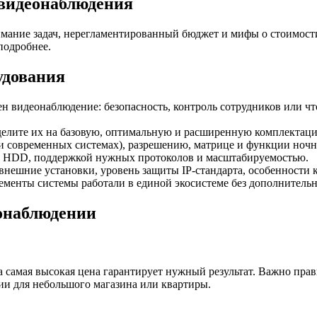
 видеонаблюдения
ние задач, нерегламентированный бюджет и мифы о стоимости
подробнее.
удования
н видеонаблюдение: безопасность, контроль сотрудников или чт
делите их на базовую, оптимальную и расширенную комплектац
и современных системах), разрешению, матрице и функции ночн
ю HDD, поддержкой нужных протоколов и масштабируемостью.
нешние установки, уровень защиты IP-стандарта, особенности 
менты системы работали в единой экосистеме без дополнительн
онаблюдении
да самая высокая цена гарантирует нужный результат. Важно пра
и для небольшого магазина или квартиры.