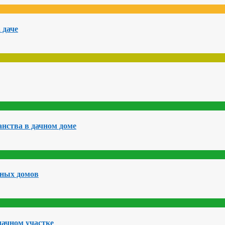
 даче
нства в дачном доме
чных домов
дачном участке