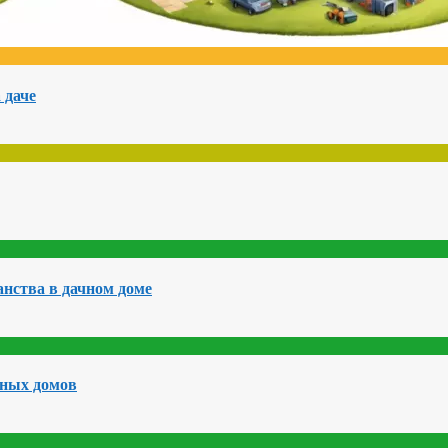
 даче
нства в дачном доме
чных домов