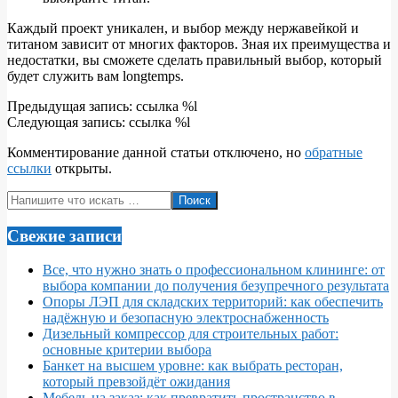
Каждый проект уникален, и выбор между нержавейкой и
титаном зависит от многих факторов. Зная их преимущества и
недостатки, вы сможете сделать правильный выбор, который
будет служить вам longtemps.
2025-
Предыдущая запись: ссылка %l
07-
Следующая запись: ссылка %l
16
Комментирование данной статьи отключено, но
обратные
ссылки
открыты.
Поиск
Свежие записи
Все, что нужно знать о профессиональном клининге: от
выбора компании до получения безупречного результата
Опоры ЛЭП для складских территорий: как обеспечить
надёжную и безопасную электроснабженность
Дизельный компрессор для строительных работ:
основные критерии выбора
Банкет на высшем уровне: как выбрать ресторан,
который превзойдёт ожидания
Мебель на заказ: как превратить пространство в