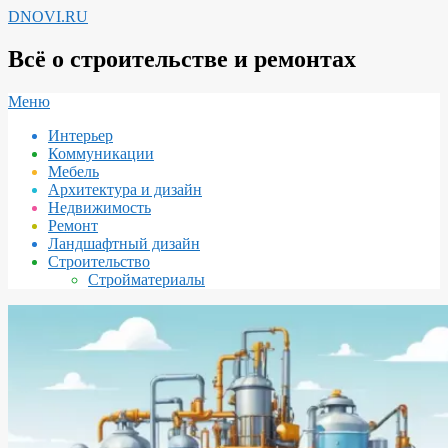
Перейти
DNOVI.RU
к
содержимому
Всё о строительстве и ремонтах
Вторичное
Меню
меню
Интерьер
навигации
Коммуникации
Мебель
Архитектура и дизайн
Недвижимость
Ремонт
Ландшафтный дизайн
Строительство
Стройматериалы