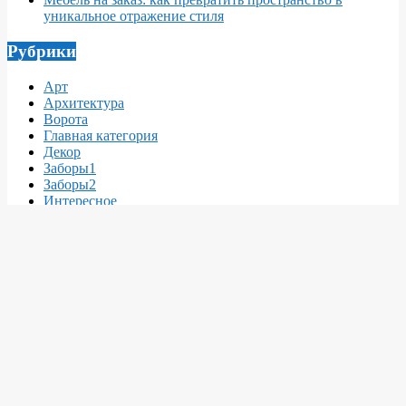
уникальное отражение стиля
Рубрики
Арт
Архитектура
Ворота
Главная категория
Декор
Заборы1
Заборы2
Интересное
Интерьер
Кровля
Материалы
Мебель
Недвижимость
Новости
Новости
О архитектуре и дизайне
О инженерных сетях
О интерьерах
О интерьерах
О ландшафтном дизайне