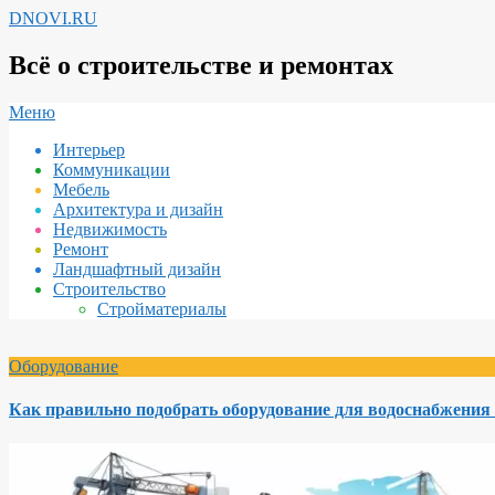
Перейти
DNOVI.RU
к
содержимому
Всё о строительстве и ремонтах
Вторичное
Меню
меню
Интерьер
навигации
Коммуникации
Мебель
Архитектура и дизайн
Недвижимость
Ремонт
Ландшафтный дизайн
Строительство
Стройматериалы
Оборудование
Как правильно подобрать оборудование для водоснабжения 