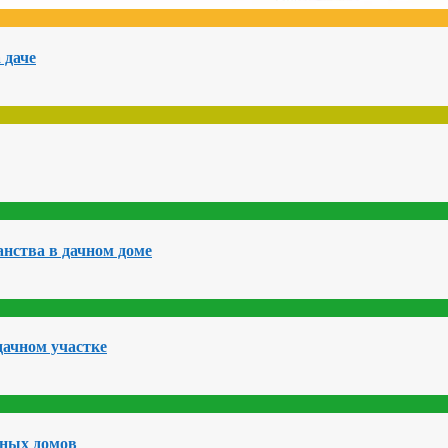
 даче
нства в дачном доме
дачном участке
чных домов