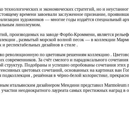
о технологических и экономических стратегий, но и неустанно
астоящему времени завоевали заслуженное признание, проявивше
ализации художников — многие годы издаётся специальный ар
ральным линолеумом.
й, производимых на заводе Форбо-Кроммени, является рельефн
ллекции , размытый морской волной песок — в коллекции Марм
 и респектабельных дизайнов в стиле .
тво революционную по цветовым решениям коллекцию . Цветово
их современников. За счёт смелого и парадоксального сочетани
ой структур. Подобраны и успешно опробованы сочетания эти
тенсивных цветовых сочетаний, основанных на картинах ван Гог
я подколлекция , решённая в чёрно-белой колористике, прекрасн
естным итальянским дизайнером Мендини представил Marmoleum r
 участии неоднократного лауреата самых престижных наград в о