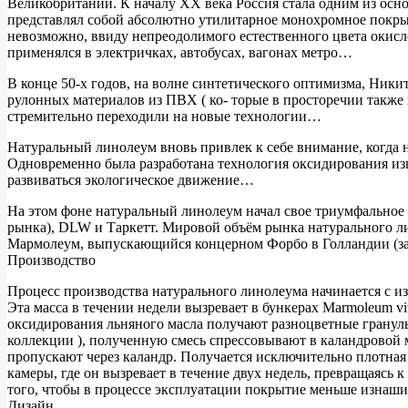
Великобритании. К началу XX века Россия стала одним из осн
представлял собой абсолютно утилитарное монохромное покрыт
невозможно, ввиду непреодолимого естественного цвета окис
применялся в электричках, автобусах, вагонах метро…
В конце 50-х годов, на волне синтетического оптимизма, Ники
рулонных материалов из ПВХ ( ко- торые в просторечии такж
стремительно переходили на новые технологии…
Натуральный линолеум вновь привлек к себе внимание, когда не
Одновременно была разработана технология оксидирования изв
развиваться экологическое движение…
На этом фоне натуральный линолеум начал свое триумфальное
рынка), DLW и Таркетт. Мировой объём рынка натурального ли
Мармолеум, выпускающийся концерном Форбо в Голландии (з
Производство
Процесс производства натурального линолеума начинается с из
Эта масса в течении недели вызревает в бункерах Marmoleum vi
оксидирования льняного масла получают разноцветные гранул
коллекции ), полученную смесь спрессовывают в каландровой 
пропускают через каландр. Получается исключительно плотная
камеры, где он вызревает в течение двух недель, превращаясь 
того, чтобы в процессе эксплуатации покрытие меньше изнашив
Дизайн