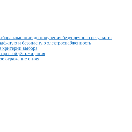
выбора компании до получения безупречного результата
надёжную и безопасную электроснабженность
е критерии выбора
й превзойдёт ожидания
ное отражение стиля