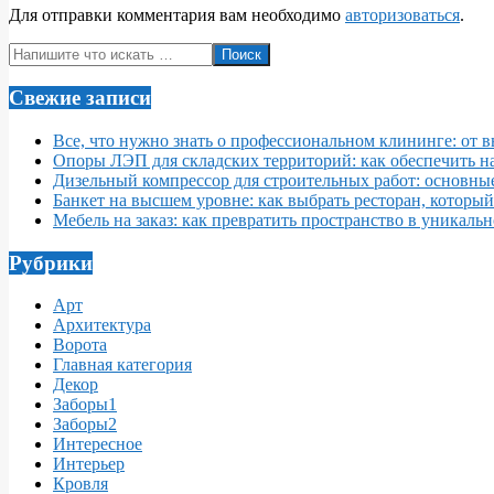
Для отправки комментария вам необходимо
авторизоваться
.
Поиск
Свежие записи
Все, что нужно знать о профессиональном клининге: от 
Опоры ЛЭП для складских территорий: как обеспечить 
Дизельный компрессор для строительных работ: основны
Банкет на высшем уровне: как выбрать ресторан, которы
Мебель на заказ: как превратить пространство в уникаль
Рубрики
Арт
Архитектура
Ворота
Главная категория
Декор
Заборы1
Заборы2
Интересное
Интерьер
Кровля