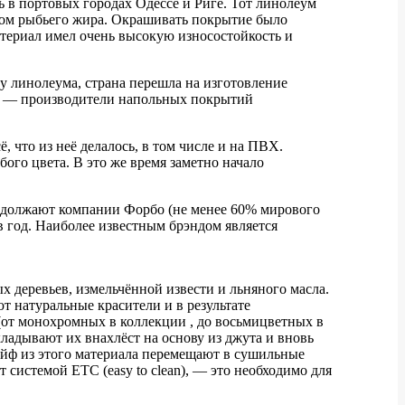
 в портовых городах Одессе и Риге. Тот линолеум
хом рыбьего жира. Окрашивать покрытие было
териал имел очень высокую износостойкость и
у линолеума, cтрана перешла на изготовление
ре — производители напольных покрытий
, что из неё делалось, в том числе и на ПВХ.
ого цвета. В это же время заметно начало
родолжают компании Форбо (не менее 60% мирового
 год. Наиболее известным брэндом является
 деревьев, измельчённой извести и льняного масла.
ют натуральные красители и в результате
(от монохромных в коллекции , до восьмицветных в
ладывают их внахлёст на основу из джута и вновь
ейф из этого материала перемещают в сушильные
 системой ЕТС (easy to clean), — это необходимо для