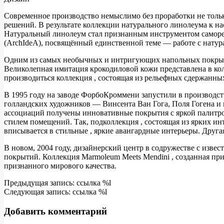
Современное производство немыслимо без проработки не тольк
решений. В результате коллекции натурального линолеума к н
Натуральный линолеум стал признанным инструментом саморе
(ArchIdeA), посвящённый единственной теме — работе с нату
Одним из самых необычных и интригующих напольных покрыти
Великолепная имитация крокодиловой кожи представлена в ко
производиться коллекция , состоящая из рельефных сдержанных
В 1995 году на заводе ФорбоКроммени запустили в производс
голландских художников — Винсента Ван Гога, Поля Гогена и 
ассоциаций получены инновативные покрытия с яркой палитр
стилем помещений. Так, подколлекция , состоящая из ярких ин
вписывается в стильные , яркие авангардные интерьеры. Друга
В новом, 2004 году, дизайнерский центр в содружестве с изв
покрытий. Коллекция Marmoleum Meets Mendini , созданная при
признанного мирового качества.
2011-
Предыдущая запись: ссылка %l
04-
Следующая запись: ссылка %l
26
Добавить комментарий