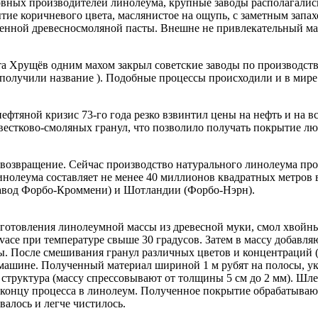
овных производителей линолеума, крупные заводы располагались
ие коричневого цвета, маслянистое на ощупь, с заметным запа
ленной древесносмоляной пасты. Внешне не привлекательный ма
та Хрущёв одним махом закрыл советские заводы по производств
е получили название ). Подобные процессы происходили и в ми
фтяной кризис 73-го года резко взвинтил цены на нефть и на всё
естково-смоляных гранул, что позволило получать покрытие люб
 возвращение. Сейчас производство натурального линолеума п
нолеума составляет не менее 40 миллионов квадратных метров в
авод Форбо-Кроммени) и Шотландии (Форбо-Нэрн).
готовления линолеумной массы из древесной муки, смол хвойных
vace при температуре свыше 30 градусов. Затем в массу добавля
ы. После смешивания гранул различных цветов и концентраций 
машине. Полученный материал шириной 1 м рубят на полосы, ук
 структура (массу спрессовывают от толщины 5 см до 2 мм). Шл
к концу процесса в линолеум. Полученное покрытие обрабатывают
алось и легче чистилось.