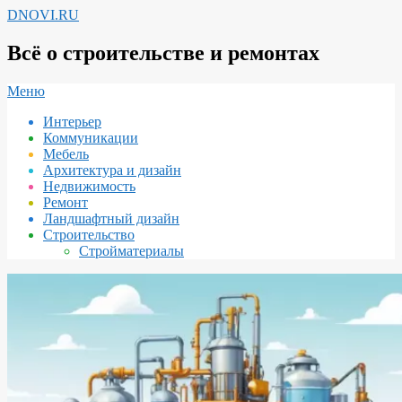
Перейти
DNOVI.RU
к
содержимому
Всё о строительстве и ремонтах
Вторичное
Меню
меню
Интерьер
навигации
Коммуникации
Мебель
Архитектура и дизайн
Недвижимость
Ремонт
Ландшафтный дизайн
Строительство
Стройматериалы