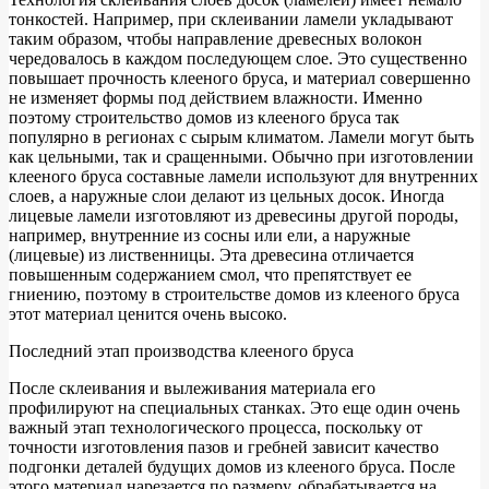
тонкостей. Например, при склеивании ламели укладывают
таким образом, чтобы направление древесных волокон
чередовалось в каждом последующем слое. Это существенно
повышает прочность клееного бруса, и материал совершенно
не изменяет формы под действием влажности. Именно
поэтому строительство домов из клееного бруса так
популярно в регионах с сырым климатом. Ламели могут быть
как цельными, так и сращенными. Обычно при изготовлении
клееного бруса составные ламели используют для внутренних
слоев, а наружные слои делают из цельных досок. Иногда
лицевые ламели изготовляют из древесины другой породы,
например, внутренние из сосны или ели, а наружные
(лицевые) из лиственницы. Эта древесина отличается
повышенным содержанием смол, что препятствует ее
гниению, поэтому в строительстве домов из клееного бруса
этот материал ценится очень высоко.
Последний этап производства клееного бруса
После склеивания и вылеживания материала его
профилируют на специальных станках. Это еще один очень
важный этап технологического процесса, поскольку от
точности изготовления пазов и гребней зависит качество
подгонки деталей будущих домов из клееного бруса. После
этого материал нарезается по размеру, обрабатывается на