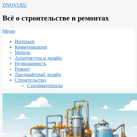
Перейти
DNOVI.RU
к
содержимому
Всё о строительстве и ремонтах
Вторичное
Меню
меню
Интерьер
навигации
Коммуникации
Мебель
Архитектура и дизайн
Недвижимость
Ремонт
Ландшафтный дизайн
Строительство
Стройматериалы