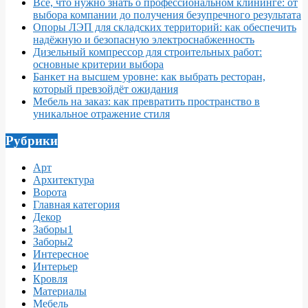
Все, что нужно знать о профессиональном клининге: от
выбора компании до получения безупречного результата
Опоры ЛЭП для складских территорий: как обеспечить
надёжную и безопасную электроснабженность
Дизельный компрессор для строительных работ:
основные критерии выбора
Банкет на высшем уровне: как выбрать ресторан,
который превзойдёт ожидания
Мебель на заказ: как превратить пространство в
уникальное отражение стиля
Рубрики
Арт
Архитектура
Ворота
Главная категория
Декор
Заборы1
Заборы2
Интересное
Интерьер
Кровля
Материалы
Мебель