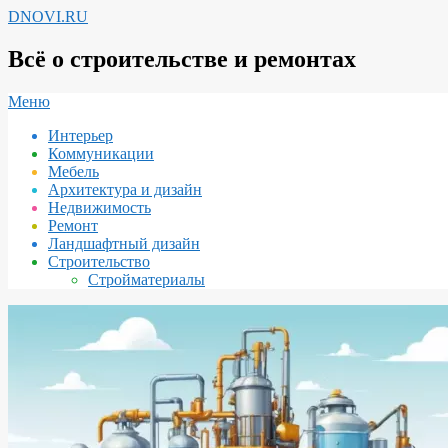
Перейти
DNOVI.RU
к
содержимому
Всё о строительстве и ремонтах
Вторичное
Меню
меню
Интерьер
навигации
Коммуникации
Мебель
Архитектура и дизайн
Недвижимость
Ремонт
Ландшафтный дизайн
Строительство
Стройматериалы