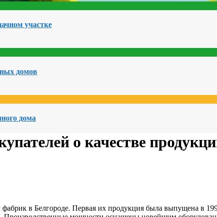
дачном участке
чных домов
чного дома
упателей о качестве продукци
абрик в Белгороде. Первая их продукция была выпущена в 1994
ии. Производственные мощности оснащены новейшим
оборудован