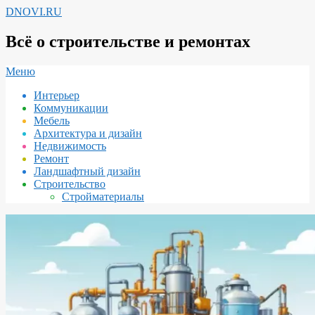
Перейти
DNOVI.RU
к
содержимому
Всё о строительстве и ремонтах
Вторичное
Меню
меню
Интерьер
навигации
Коммуникации
Мебель
Архитектура и дизайн
Недвижимость
Ремонт
Ландшафтный дизайн
Строительство
Стройматериалы