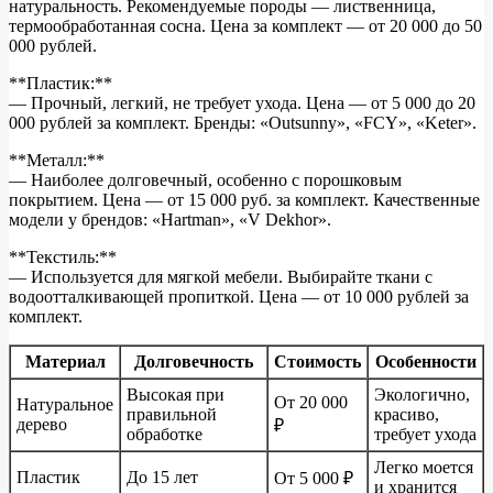
натуральность. Рекомендуемые породы — лиственница,
термообработанная сосна. Цена за комплект — от 20 000 до 50
000 рублей.
**Пластик:**
— Прочный, легкий, не требует ухода. Цена — от 5 000 до 20
000 рублей за комплект. Бренды: «Outsunny», «FCY», «Keter».
**Металл:**
— Наиболее долговечный, особенно с порошковым
покрытием. Цена — от 15 000 руб. за комплект. Качественные
модели у брендов: «Hartman», «V Dekhor».
**Текстиль:**
— Используется для мягкой мебели. Выбирайте ткани с
водоотталкивающей пропиткой. Цена — от 10 000 рублей за
комплект.
Материал
Долговечность
Стоимость
Особенности
Высокая при
Экологично,
От 20 000
Натуральное
правильной
красиво,
дерево
₽
обработке
требует ухода
Легко моется
Пластик
До 15 лет
От 5 000 ₽
и хранится