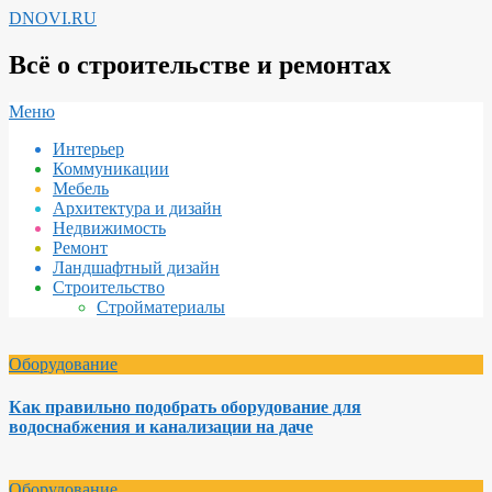
Перейти
DNOVI.RU
к
содержимому
Всё о строительстве и ремонтах
Вторичное
Меню
меню
Интерьер
навигации
Коммуникации
Мебель
Архитектура и дизайн
Недвижимость
Ремонт
Ландшафтный дизайн
Строительство
Стройматериалы
Оборудование
Как правильно подобрать оборудование для
водоснабжения и канализации на даче
Оборудование