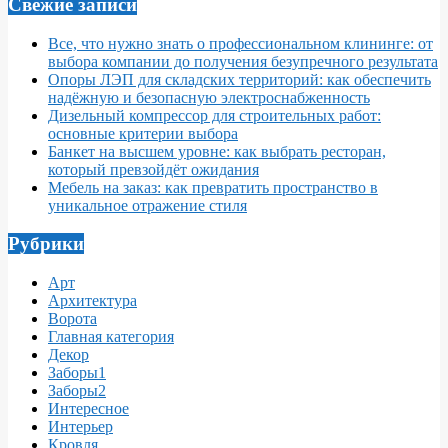
Свежие записи
Все, что нужно знать о профессиональном клининге: от
выбора компании до получения безупречного результата
Опоры ЛЭП для складских территорий: как обеспечить
надёжную и безопасную электроснабженность
Дизельный компрессор для строительных работ:
основные критерии выбора
Банкет на высшем уровне: как выбрать ресторан,
который превзойдёт ожидания
Мебель на заказ: как превратить пространство в
уникальное отражение стиля
Рубрики
Арт
Архитектура
Ворота
Главная категория
Декор
Заборы1
Заборы2
Интересное
Интерьер
Кровля