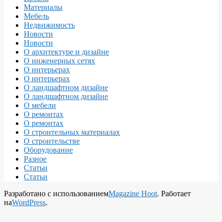
Материалы
Мебель
Недвижимость
Новости
Новости
О архитектуре и дизайне
О инженерных сетях
О интерьерах
О интерьерах
О ландшафтном дизайне
О ландшафтном дизайне
О мебели
О ремонтах
О ремонтах
О строительных материалах
О строительстве
Оборудование
Разное
Статьи
Статьи
Разработано с использованием
Magazine Hoot
. Работает
на
WordPress
.