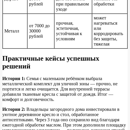
рублей
при правильном
обработки
уходе
может
прочная,
нагреваться
от 7000 до
эстетичная,
или
Металл
30000
устойчивая к
корродировать
рублей
условиям
без защиты,
тяжелая
Практичные кейсы успешных
решений
История 1:
Семья с маленьким ребёнком выбрала
металлический комплект для уличной зоны — прочно, не
портится и легко очищается. Для внутренней террасы
добавили тканевые кресла с защитой от дождя. Итог —
комфорт и долговечность.
История 2:
Владельцы загородного дома инвестировали в
уютное деревянное кресло и стол, обработанное
антисептиками. Через 3 года оно сохранило вид благодаря
ежегодной обработке маслом. При этом дополнили площадку