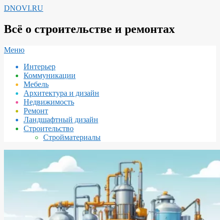
Перейти
DNOVI.RU
к
содержимому
Всё о строительстве и ремонтах
Вторичное
Меню
меню
Интерьер
навигации
Коммуникации
Мебель
Архитектура и дизайн
Недвижимость
Ремонт
Ландшафтный дизайн
Строительство
Стройматериалы