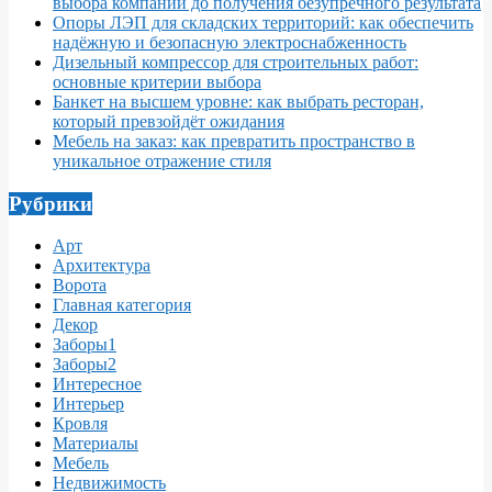
выбора компании до получения безупречного результата
Опоры ЛЭП для складских территорий: как обеспечить
надёжную и безопасную электроснабженность
Дизельный компрессор для строительных работ:
основные критерии выбора
Банкет на высшем уровне: как выбрать ресторан,
который превзойдёт ожидания
Мебель на заказ: как превратить пространство в
уникальное отражение стиля
Рубрики
Арт
Архитектура
Ворота
Главная категория
Декор
Заборы1
Заборы2
Интересное
Интерьер
Кровля
Материалы
Мебель
Недвижимость