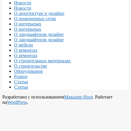
Новости
Новости
О архитектуре и дизайне
О инженерных сетях
О интерьерах
О интерьерах
О ландшафтном дизайне
О ландшафтном дизайне
О мебели
О ремонтах
О ремонтах
О строительных материалах
О строительстве
Оборудование
Разное
Статьи
Статьи
Разработано с использованием
Magazine Hoot
. Работает
на
WordPress
.