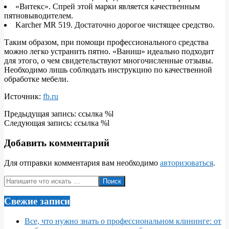
«Витекс». Спрей этой марки является качественным
пятновыводителем.
Karcher MR 519. Достаточно дорогое чистящее средство.
Таким образом, при помощи профессионального средства
можно легко устранить пятно. «Ваниш» идеально подходит
для этого, о чем свидетельствуют многочисленные отзывы.
Необходимо лишь соблюдать инструкцию по качественной
обработке мебели.
Источник:
fb.ru
2018-
Предыдущая запись: ссылка %l
07-
Следующая запись: ссылка %l
12
Добавить комментарий
Для отправки комментария вам необходимо
авторизоваться
.
Поиск
Свежие записи
Все, что нужно знать о профессиональном клининге: от