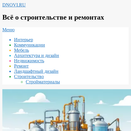
Перейти
DNOVI.RU
к
содержимому
Всё о строительстве и ремонтах
Вторичное
Меню
меню
Интерьер
навигации
Коммуникации
Мебель
Архитектура и дизайн
Недвижимость
Ремонт
Ландшафтный дизайн
Строительство
Стройматериалы