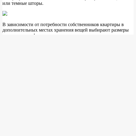
или темные шторы.
В зависимости от потребности собственников квартиры в
дополнительных местах хранения вещей выбирают размеры
книжного шкафа меньше стандартных.
Варианты оформления комнаты, если необходимы большие
размеры мебели, представлены ниже. Вместительность
конструкции позволит использовать ее не только для
хранения книг, но и для размещения многих вещей хозяев
квартиры.
Прекрасным решением для размещения полок является
сокрытие их в нишах. Небольшая комната при достаточном
количестве света выглядит уютно.
Размеры книжного шкафа на фото ниже втрое превышают