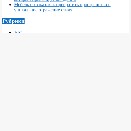
Мебель на заказ: как превратить пространство в
уникальное отражение стиля
Рубрики
Арт
Архитектура
Ворота
Главная категория
Декор
Заборы1
Заборы2
Интересное
Интерьер
Кровля
Материалы
Мебель
Недвижимость
Новости
Новости
О архитектуре и дизайне
О инженерных сетях
О интерьерах
О интерьерах