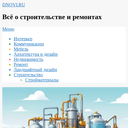
Перейти
DNOVI.RU
к
содержимому
Всё о строительстве и ремонтах
Вторичное
Меню
меню
Интерьер
навигации
Коммуникации
Мебель
Архитектура и дизайн
Недвижимость
Ремонт
Ландшафтный дизайн
Строительство
Стройматериалы