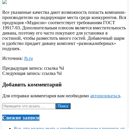
Все указанные качества дают возможность попасть компании-
производителю на лидирующие места среди конкурентов. Вся
продукция «Мэдисон» соответствует требованиям ГОСТ
19917-93. Дополнительным плюсом является вместительность
дивана, поэтому его часто покупают для установки в
гостиной, чтобы разместить много гостей. Добавочный шарм
и удобство придает дивану комплект «разнокалиберных»
подушек.
Источник:
fb.ru
2018-
Предыдущая запись: ссылка %l
11-
Следующая запись: ссылка %l
20
Добавить комментарий
Для отправки комментария вам необходимо
авторизоваться
.
Поиск
Свежие записи
Все, что нужно знать о профессиональном клининге: от