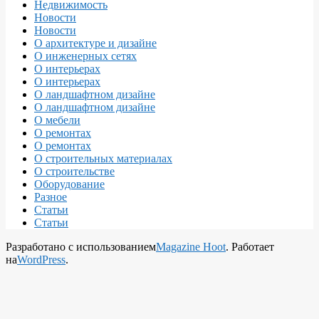
Недвижимость
Новости
Новости
О архитектуре и дизайне
О инженерных сетях
О интерьерах
О интерьерах
О ландшафтном дизайне
О ландшафтном дизайне
О мебели
О ремонтах
О ремонтах
О строительных материалах
О строительстве
Оборудование
Разное
Статьи
Статьи
Разработано с использованием
Magazine Hoot
. Работает
на
WordPress
.