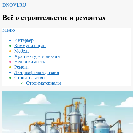
Перейти
DNOVI.RU
к
содержимому
Всё о строительстве и ремонтах
Вторичное
Меню
меню
Интерьер
навигации
Коммуникации
Мебель
Архитектура и дизайн
Недвижимость
Ремонт
Ландшафтный дизайн
Строительство
Стройматериалы