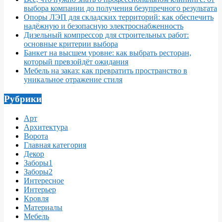
выбора компании до получения безупречного результата
Опоры ЛЭП для складских территорий: как обеспечить
надёжную и безопасную электроснабженность
Дизельный компрессор для строительных работ:
основные критерии выбора
Банкет на высшем уровне: как выбрать ресторан,
который превзойдёт ожидания
Мебель на заказ: как превратить пространство в
уникальное отражение стиля
Рубрики
Арт
Архитектура
Ворота
Главная категория
Декор
Заборы1
Заборы2
Интересное
Интерьер
Кровля
Материалы
Мебель