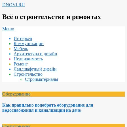
Перейти
DNOVI.RU
к
содержимому
Всё о строительстве и ремонтах
Вторичное
Меню
меню
Интерьер
навигации
Коммуникации
Мебель
Архитектура и дизайн
Недвижимость
Ремонт
Ландшафтный дизайн
Строительство
Стройматериалы
Оборудование
Как правильно подобрать оборудование для
водоснабжения и канализации на даче
Оборудование