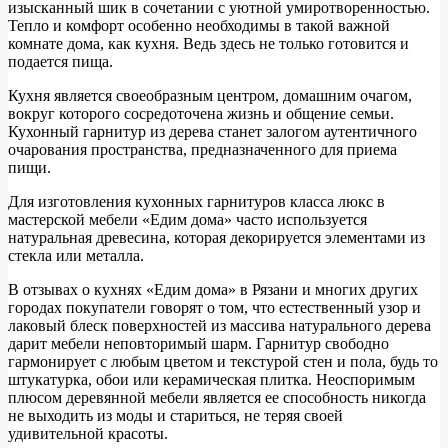
изысканный шик в сочетании с уютной умиротворенностью.
Тепло и комфорт особенно необходимы в такой важной
комнате дома, как кухня. Ведь здесь не только готовится и
подается пища.
Кухня является своеобразным центром, домашним очагом,
вокруг которого сосредоточена жизнь и общение семьи.
Кухонный гарнитур из дерева станет залогом аутентичного
очарования пространства, предназначенного для приема
пищи.
Для изготовления кухонных гарнитуров класса люкс в
мастерской мебели «Едим дома» часто используется
натуральная древесина, которая декорируется элементами из
стекла или металла.
В отзывах о кухнях «Едим дома» в Рязани и многих других
городах покупатели говорят о том, что естественный узор и
лаковый блеск поверхностей из массива натурального дерева
дарит мебели неповторимый шарм. Гарнитур свободно
гармонирует с любым цветом и текстурой стен и пола, будь то
штукатурка, обои или керамическая плитка. Неоспоримым
плюсом деревянной мебели является ее способность никогда
не выходить из моды и стариться, не теряя своей
удивительной красоты.