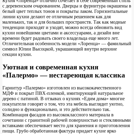
Кухня «Лоренца» отлично сочетает в себе современный стиль
с деревенским очарованием. Дверцы и фурнитура окрашены в
белый цвет теплых тонов и покрыты лаком. Горизонтальные
линии кухни делают ее отличным решением как для
маленьких, так и для больших пространств. Так как модные
тенденции приходят и уходят, можно всегда обновить вид
кухни новейшими цветами и аксессуарами, а дизайн вне
времени будет радовать своего владельца еще много лет.
Отличительная особенность модели «Лоренца» — фамильный
символ Юлии Высоцкой, украшающий внутри верхние
секции кухни.
Уютная и современная кухня
«Палермо» — нестареющая классика
Гарнитур «Палермо» изготовлен из высококачественного
МДФ и покрыт ПВХ-пленкой, имитирующей натуральное
дерево с патиной. В отзывах о кухнях «Едим дома» многие
покупатели говорят о том, что эта мебель выглядит уютно,
солидно и функционально, и это действительно так.
Комбинация фасадов из высококлассного материала в
сочетании с гранитной рабочей поверхностью и стеклянными
вставками обеспечивает место для хранения и приготовления
пищи. Грубо обработанная фактура придает кухне ярко