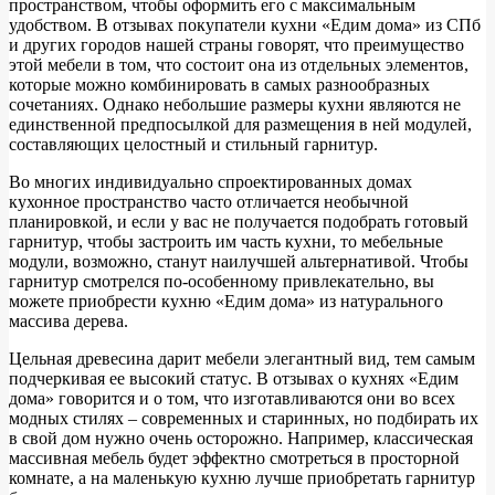
пространством, чтобы оформить его с максимальным
удобством. В отзывах покупатели кухни «Едим дома» из СПб
и других городов нашей страны говорят, что преимущество
этой мебели в том, что состоит она из отдельных элементов,
которые можно комбинировать в самых разнообразных
сочетаниях. Однако небольшие размеры кухни являются не
единственной предпосылкой для размещения в ней модулей,
составляющих целостный и стильный гарнитур.
Во многих индивидуально спроектированных домах
кухонное пространство часто отличается необычной
планировкой, и если у вас не получается подобрать готовый
гарнитур, чтобы застроить им часть кухни, то мебельные
модули, возможно, станут наилучшей альтернативой. Чтобы
гарнитур смотрелся по-особенному привлекательно, вы
можете приобрести кухню «Едим дома» из натурального
массива дерева.
Цельная древесина дарит мебели элегантный вид, тем самым
подчеркивая ее высокий статус. В отзывах о кухнях «Едим
дома» говорится и о том, что изготавливаются они во всех
модных стилях – современных и старинных, но подбирать их
в свой дом нужно очень осторожно. Например, классическая
массивная мебель будет эффектно смотреться в просторной
комнате, а на маленькую кухню лучше приобретать гарнитур