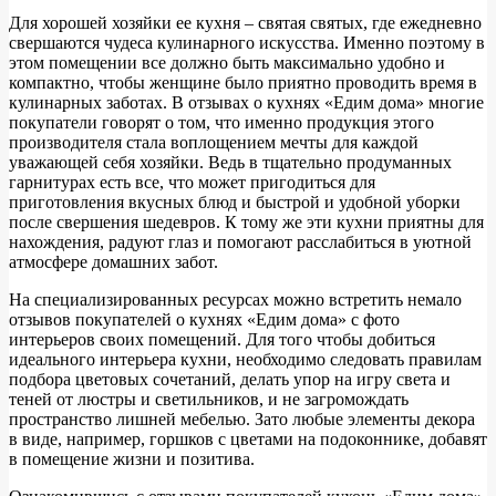
Для хорошей хозяйки ее кухня – святая святых, где ежедневно
свершаются чудеса кулинарного искусства. Именно поэтому в
этом помещении все должно быть максимально удобно и
компактно, чтобы женщине было приятно проводить время в
кулинарных заботах. В отзывах о кухнях «Едим дома» многие
покупатели говорят о том, что именно продукция этого
производителя стала воплощением мечты для каждой
уважающей себя хозяйки. Ведь в тщательно продуманных
гарнитурах есть все, что может пригодиться для
приготовления вкусных блюд и быстрой и удобной уборки
после свершения шедевров. К тому же эти кухни приятны для
нахождения, радуют глаз и помогают расслабиться в уютной
атмосфере домашних забот.
На специализированных ресурсах можно встретить немало
отзывов покупателей о кухнях «Едим дома» с фото
интерьеров своих помещений. Для того чтобы добиться
идеального интерьера кухни, необходимо следовать правилам
подбора цветовых сочетаний, делать упор на игру света и
теней от люстры и светильников, и не загромождать
пространство лишней мебелью. Зато любые элементы декора
в виде, например, горшков с цветами на подоконнике, добавят
в помещение жизни и позитива.