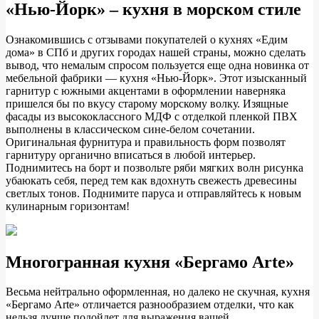
«Нью-Йорк» – кухня в морском стиле
Ознакомившись с отзывами покупателей о кухнях «Едим
дома» в СПб и других городах нашей страны, можно сделать
вывод, что немалым спросом пользуется еще одна новинка от
мебельной фабрики — кухня «Нью-Йорк». Этот изысканный
гарнитур с южными акцентами в оформлении наверняка
пришелся бы по вкусу старому морскому волку. Изящные
фасады из высококлассного МДФ с отделкой пленкой ПВХ
выполнены в классическом сине-белом сочетании.
Оригинальная фурнитура и правильность форм позволят
гарнитуру органично вписаться в любой интерьер.
Поднимитесь на борт и позвольте ряби мягких волн рисунка
убаюкать себя, перед тем как вдохнуть свежесть древесины
светлых тонов. Поднимите паруса и отправляйтесь к новым
кулинарным горизонтам!
Многогранная кухня «Бергамо Arte»
Весьма нейтрально оформленная, но далеко не скучная, кухня
«Бергамо Arte» отличается разнообразием отделки, что как
нельзя лучше подойдет для выражения вашей