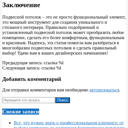
Заключение
Подвесной потолок – это не просто функциональный элемент,
это мощный инструмент для создания уникального и
стильного интерьера. Правильно подобранный и
установленный подвесной потолок может преобразить любое
помещение, сделать его более комфортным, функциональным
и красивым. Надеюсь, эта статья помогла вам разобраться в
многообразии подвесных потолков и сделать правильный
выбор! Удачи вам в ваших дизайнерских начинаниях!
2025-
Предыдущая запись: ссылка %l
04-
Следующая запись: ссылка %l
30
Добавить комментарий
Для отправки комментария вам необходимо
авторизоваться
.
Поиск
Свежие записи
Все, что нужно знать о профессиональном клининге: от
выбора компании до получения безупречного результата