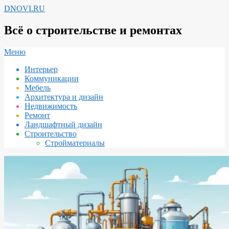
Перейти
DNOVI.RU
к
содержимому
Всё о строительстве и ремонтах
Вторичное
Меню
меню
Интерьер
навигации
Коммуникации
Мебель
Архитектура и дизайн
Недвижимость
Ремонт
Ландшафтный дизайн
Строительство
Стройматериалы