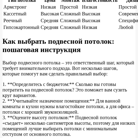
Тип потолка
Цена
Монтаж
Влагостойкость
Диза
Армстронг
Низкая
Простой
Низкая
Простой
Кассетный
Высокая
Сложный
Высокая
Совреме
Реечный
Средняя
Сложный
Высокая
Специф
Гипсокартонный
Средняя
Сложный
Низкая
Любой
Как выбрать подвесной потолок:
пошаговая инструкция
Выбор подвесного потолка – это ответственный шаг, который
требует внимательного подхода. Вот несколько шагов,
которые помогут вам сделать правильный выбор:
1. **Определитесь с бюджетом:** Сколько вы готовы
потратить на подвесной потолок? Это поможет вам сузить
круг вариантов.
2. **Учитывайте назначение помещения:** Для ванной
комнаты и кухни нужны влагостойкие потолки, а для офиса –
потолки с хорошей звукоизоляцией.
3. **Оцените высоту потолков:** Подвесной потолок
«съедает» несколько сантиметров высоты, поэтому для низких
помещений лучше выбирать потолки с минимальным
отступом от основного потолка.