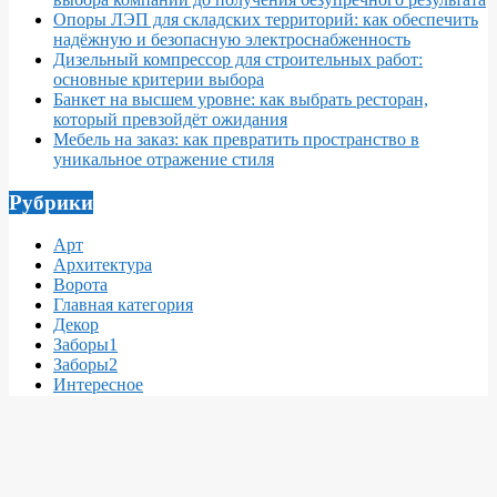
Опоры ЛЭП для складских территорий: как обеспечить
надёжную и безопасную электроснабженность
Дизельный компрессор для строительных работ:
основные критерии выбора
Банкет на высшем уровне: как выбрать ресторан,
который превзойдёт ожидания
Мебель на заказ: как превратить пространство в
уникальное отражение стиля
Рубрики
Арт
Архитектура
Ворота
Главная категория
Декор
Заборы1
Заборы2
Интересное
Интерьер
Кровля
Материалы
Мебель
Недвижимость