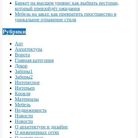
Банкет на высшем уровне: как выбрать ресторан,
который превзойдёт ожидания
Мебель на заказ: как превратить пространство в
уникальное отражение стиля
Рубрики
Арт
Архитектура
Ворота
Главная категория
Декор
Заборы1
Заборы2
Интересное
Интерьер
Кровля
Материалы
Мебель
Недвижимость
Новости
Новости
О архитектуре и дизайне
О инженерных сетях
О интерьерах