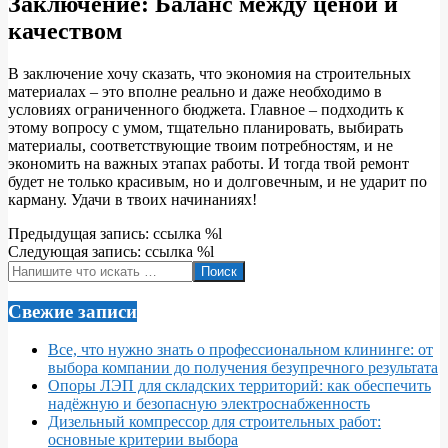
Заключение: Баланс между ценой и
качеством
В заключение хочу сказать, что экономия на строительных
материалах – это вполне реально и даже необходимо в
условиях ограниченного бюджета. Главное – подходить к
этому вопросу с умом, тщательно планировать, выбирать
материалы, соответствующие твоим потребностям, и не
экономить на важных этапах работы. И тогда твой ремонт
будет не только красивым, но и долговечным, и не ударит по
карману. Удачи в твоих начинаниях!
2024-
Предыдущая запись: ссылка %l
04-
Следующая запись: ссылка %l
19
Поиск
Свежие записи
Все, что нужно знать о профессиональном клининге: от
выбора компании до получения безупречного результата
Опоры ЛЭП для складских территорий: как обеспечить
надёжную и безопасную электроснабженность
Дизельный компрессор для строительных работ:
основные критерии выбора