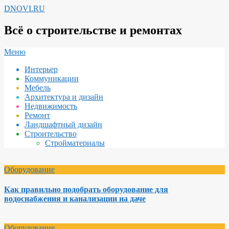
Перейти
DNOVI.RU
к
содержимому
Всё о строительстве и ремонтах
Вторичное
Меню
меню
Интерьер
навигации
Коммуникации
Мебель
Архитектура и дизайн
Недвижимость
Ремонт
Ландшафтный дизайн
Строительство
Стройматериалы
Оборудование
Как правильно подобрать оборудование для
водоснабжения и канализации на даче
Оборудование