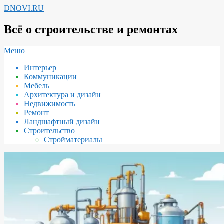
Перейти
DNOVI.RU
к
содержимому
Всё о строительстве и ремонтах
Вторичное
Меню
меню
Интерьер
навигации
Коммуникации
Мебель
Архитектура и дизайн
Недвижимость
Ремонт
Ландшафтный дизайн
Строительство
Стройматериалы