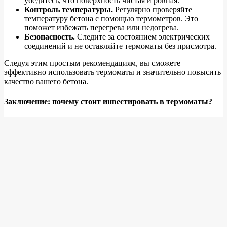
убедитесь, что поверхность чистая и ровная.
Контроль температуры.
Регулярно проверяйте
температуру бетона с помощью термометров. Это
поможет избежать перегрева или недогрева.
Безопасность.
Следите за состоянием электрических
соединений и не оставляйте термоматы без присмотра.
Следуя этим простым рекомендациям, вы сможете
эффективно использовать термоматы и значительно повысить
качество вашего бетона.
Заключение: почему стоит инвестировать в термоматы?
В условиях современных строительных реалий термоматы для
прогрева бетона становятся не просто полезным
инструментом, а настоящей необходимостью. Они помогают
обеспечить качественное затвердевание бетона даже при
неблагоприятных погодных условиях. Инвестируя в
термоматы, вы не только повышаете качество своей работы,
но и экономите время и деньги на возможных исправлениях.
Так что если вы планируете строительство в холодное время
года или просто хотите быть уверены в качестве своего
бетона, обратите внимание на
термоматы для прогрева
бетона
. Это решение поможет вам добиться отличных