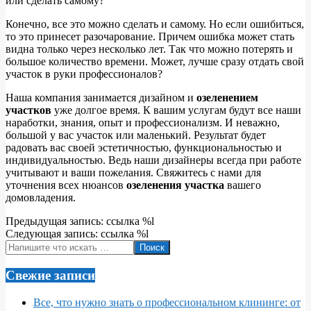
или сделать самому?
Конечно, все это можно сделать и самому. Но если ошибиться,
то это принесет разочарование. Причем ошибка может стать
видна только через несколько лет. Так что можно потерять и
большое количество времени. Может, лучше сразу отдать свой
участок в руки профессионалов?
Наша компания занимается дизайном и
озеленением
участков
уже долгое время. К вашим услугам будут все наши
наработки, знания, опыт и профессионализм. И неважно,
большой у вас участок или маленький. Результат будет
радовать вас своей эстетичностью, функциональностью и
индивидуальностью. Ведь наши дизайнеры всегда при работе
учитывают и ваши пожелания. Свяжитесь с нами для
уточнения всех нюансов
озеленения участка
вашего
домовладения.
2022-
Предыдущая запись: ссылка %l
06-
Следующая запись: ссылка %l
13
Поиск
Свежие записи
Все, что нужно знать о профессиональном клининге: от