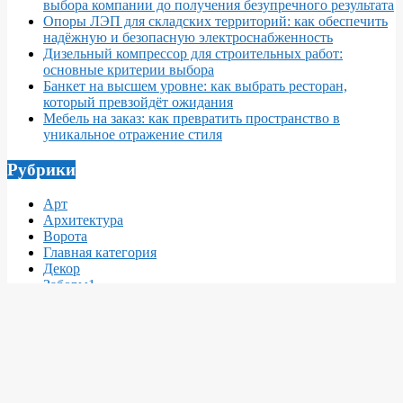
выбора компании до получения безупречного результата
Опоры ЛЭП для складских территорий: как обеспечить
надёжную и безопасную электроснабженность
Дизельный компрессор для строительных работ:
основные критерии выбора
Банкет на высшем уровне: как выбрать ресторан,
который превзойдёт ожидания
Мебель на заказ: как превратить пространство в
уникальное отражение стиля
Рубрики
Арт
Архитектура
Ворота
Главная категория
Декор
Заборы1
Заборы2
Интересное
Интерьер
Кровля
Материалы
Мебель
Недвижимость