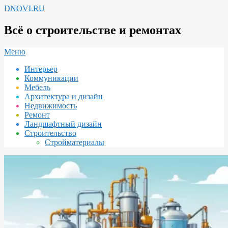
Перейти
DNOVI.RU
к
содержимому
Всё о строительстве и ремонтах
Вторичное
Меню
меню
Интерьер
навигации
Коммуникации
Мебель
Архитектура и дизайн
Недвижимость
Ремонт
Ландшафтный дизайн
Строительство
Стройматериалы