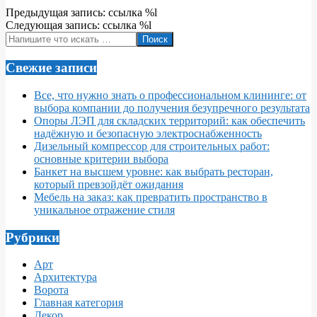
2022-
Предыдущая запись: ссылка %l
06-
Следующая запись: ссылка %l
07
Поиск
Свежие записи
Все, что нужно знать о профессиональном клининге: от
выбора компании до получения безупречного результата
Опоры ЛЭП для складских территорий: как обеспечить
надёжную и безопасную электроснабженность
Дизельный компрессор для строительных работ:
основные критерии выбора
Банкет на высшем уровне: как выбрать ресторан,
который превзойдёт ожидания
Мебель на заказ: как превратить пространство в
уникальное отражение стиля
Рубрики
Арт
Архитектура
Ворота
Главная категория
Декор