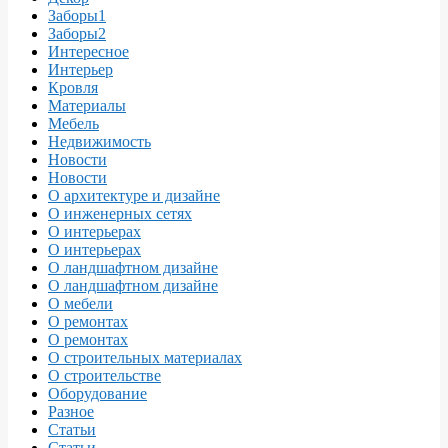
Заборы1
Заборы2
Интересное
Интерьер
Кровля
Материалы
Мебель
Недвижимость
Новости
Новости
О архитектуре и дизайне
О инженерных сетях
О интерьерах
О интерьерах
О ландшафтном дизайне
О ландшафтном дизайне
О мебели
О ремонтах
О ремонтах
О строительных материалах
О строительстве
Оборудование
Разное
Статьи
Статьи