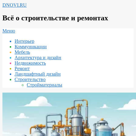
Перейти
DNOVI.RU
к
содержимому
Всё о строительстве и ремонтах
Вторичное
Меню
меню
Интерьер
навигации
Коммуникации
Мебель
Архитектура и дизайн
Недвижимость
Ремонт
Ландшафтный дизайн
Строительство
Стройматериалы