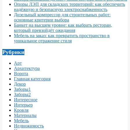
Опоры ЛЭП для складских территорий: как обеспечить
надёжную и безопасную электроснабженность
Дизельный компрессор для строительных работ:
основные критерии выбора
Банкет на высшем уровне: как выбрать ресторан,
который превзойдёт ожидания
Мебель на заказ: как превратить пространство в
уникальное отражение стиля
Рубрики
Арт
Архитектура
Ворота
Главная категория
Декор
Заборы1
Заборы2
Интересное
Интерьер
Кровля
Материалы
Мебель
Недвижимость