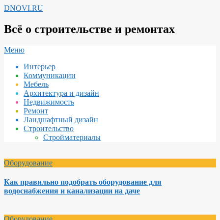
Перейти
DNOVI.RU
к
содержимому
Всё о строительстве и ремонтах
Вторичное
Меню
меню
Интерьер
навигации
Коммуникации
Мебель
Архитектура и дизайн
Недвижимость
Ремонт
Ландшафтный дизайн
Строительство
Стройматериалы
Оборудование
Как правильно подобрать оборудование для
водоснабжения и канализации на даче
Оборудование