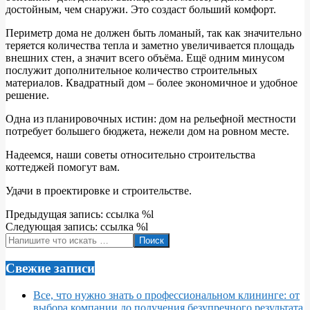
достойным, чем снаружи. Это создаст больший комфорт.
Периметр дома не должен быть ломаный, так как значительно
теряется количества тепла и заметно увеличивается площадь
внешних стен, а значит всего объёма. Ещё одним минусом
послужит дополнительное количество строительных
материалов. Квадратный дом – более экономичное и удобное
решение.
Одна из планировочных истин: дом на рельефной местности
потребует большего бюджета, нежели дом на ровном месте.
Надеемся, наши советы относительно строительства
коттеджей помогут вам.
Удачи в проектировке и строительстве.
2022-
Предыдущая запись: ссылка %l
06-
Следующая запись: ссылка %l
03
Поиск
Свежие записи
Все, что нужно знать о профессиональном клининге: от
выбора компании до получения безупречного результата