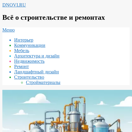
Перейти
DNOVI.RU
к
содержимому
Всё о строительстве и ремонтах
Вторичное
Меню
меню
Интерьер
навигации
Коммуникации
Мебель
Архитектура и дизайн
Недвижимость
Ремонт
Ландшафтный дизайн
Строительство
Стройматериалы