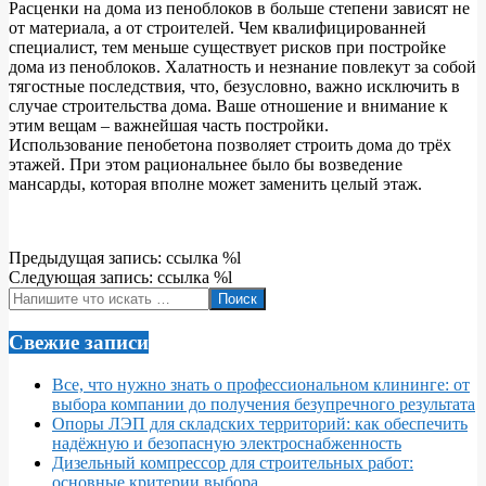
Расценки на дома из пеноблоков в больше степени зависят не
от материала, а от строителей. Чем квалифицированней
специалист, тем меньше существует рисков при постройке
дома из пеноблоков. Халатность и незнание повлекут за собой
тягостные последствия, что, безусловно, важно исключить в
случае строительства дома. Ваше отношение и внимание к
этим вещам – важнейшая часть постройки.
Использование пенобетона позволяет строить дома до трёх
этажей. При этом рациональнее было бы возведение
мансарды, которая вполне может заменить целый этаж.
2022-
Предыдущая запись: ссылка %l
05-
Следующая запись: ссылка %l
29
Поиск
Свежие записи
Все, что нужно знать о профессиональном клининге: от
выбора компании до получения безупречного результата
Опоры ЛЭП для складских территорий: как обеспечить
надёжную и безопасную электроснабженность
Дизельный компрессор для строительных работ:
основные критерии выбора