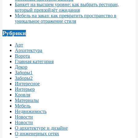
Банкет на высшем уровне: как выбрать ресторан,
который превзойдёт ожидания
Мебель на заказ: как превратить пространство в
уникальное отражение стиля
Рубрики
Арт
Архитектура
Ворота
Главная категория
Декор
Заборы1
Заборы2
Интересное
Интерьер
Кровля
Материалы
Мебель
Недвижимость
Новости
Новости
О архитектуре и дизайне
О инженерных сетях