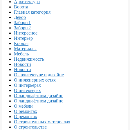
Архитектура
Ворота
Главная категория
Декор
Заборы1
Заборы2
Интересное
Интерьер
Кровля
Материалы
Мебель
Недвижимость
Новости
Новости
О архитектуре и дизайне
О инженерных сетях
О интерьерах
О интерьерах
О ландшафтном дизайне
О ландшафтном дизайне
О мебели
О ремонтах
О ремонтах
О строительных материалах
О строительстве