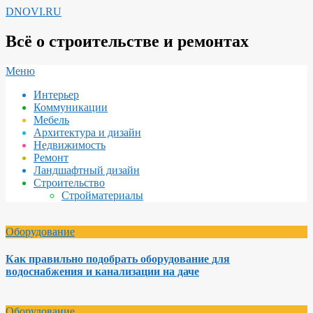
Перейти
DNOVI.RU
к
содержимому
Всё о строительстве и ремонтах
Вторичное
Меню
меню
Интерьер
навигации
Коммуникации
Мебель
Архитектура и дизайн
Недвижимость
Ремонт
Ландшафтный дизайн
Строительство
Стройматериалы
Оборудование
Как правильно подобрать оборудование для
водоснабжения и канализации на даче
Оборудование