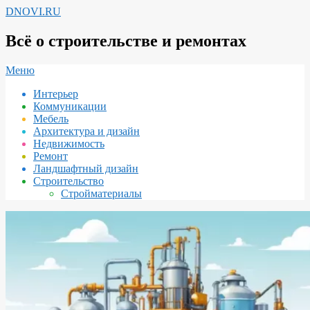
Перейти
DNOVI.RU
к
содержимому
Всё о строительстве и ремонтах
Вторичное
Меню
меню
Интерьер
навигации
Коммуникации
Мебель
Архитектура и дизайн
Недвижимость
Ремонт
Ландшафтный дизайн
Строительство
Стройматериалы