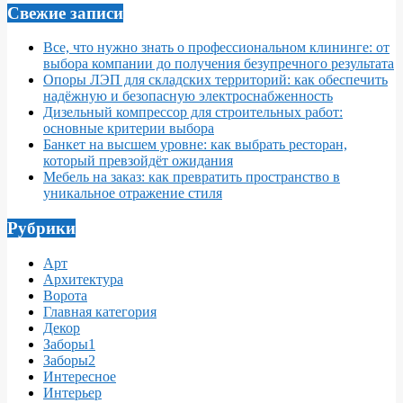
Свежие записи
Все, что нужно знать о профессиональном клининге: от
выбора компании до получения безупречного результата
Опоры ЛЭП для складских территорий: как обеспечить
надёжную и безопасную электроснабженность
Дизельный компрессор для строительных работ:
основные критерии выбора
Банкет на высшем уровне: как выбрать ресторан,
который превзойдёт ожидания
Мебель на заказ: как превратить пространство в
уникальное отражение стиля
Рубрики
Арт
Архитектура
Ворота
Главная категория
Декор
Заборы1
Заборы2
Интересное
Интерьер