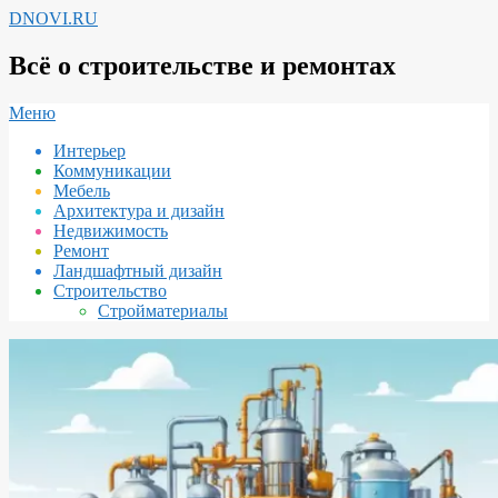
Перейти
DNOVI.RU
к
содержимому
Всё о строительстве и ремонтах
Вторичное
Меню
меню
Интерьер
навигации
Коммуникации
Мебель
Архитектура и дизайн
Недвижимость
Ремонт
Ландшафтный дизайн
Строительство
Стройматериалы