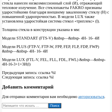
стекла нанесен низкоэмиссионный слой (И), отражающий
тепловое излучение. Все стеклопакеты FAKRO признаны
ударостойкими благодаря внешнему закаленному стеклу (H) с
повышенной ударопрочностью. В модели LUX также
установлена ударостойкая система стекол «триплекс» (l).
Толщина стекла в конструкции указана в мм:
Модели STANDART (FTS-V) &nbsp—&nbsp- 4H- 16- 4И
Модели PLUS (FTP-V, FTP-W, FPP, FEP, FLP, FDP, FWP)
&nbsp—&nbsp- 4H- 16- 4И
Модели LUX (FTL-V, FEL, FLL, FDL, FWL) &nbsp—&nbsp-
4H-16-3+1+3И(l)
2011-
Предыдущая запись: ссылка %l
03-
Следующая запись: ссылка %l
30
Добавить комментарий
Для отправки комментария вам необходимо
авторизоваться
.
Поиск