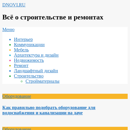
Перейти
DNOVI.RU
к
содержимому
Всё о строительстве и ремонтах
Вторичное
Меню
меню
Интерьер
навигации
Коммуникации
Мебель
Архитектура и дизайн
Недвижимость
Ремонт
Ландшафтный дизайн
Строительство
Стройматериалы
Оборудование
Как правильно подобрать оборудование для
водоснабжения и канализации на даче
Оборудование