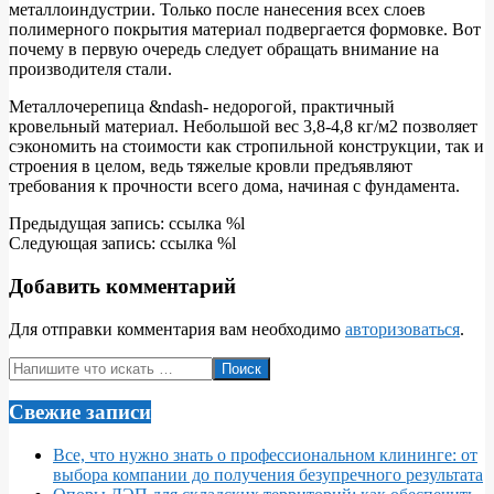
металлоиндустрии. Только после нанесения всех слоев
полимерного покрытия материал подвергается формовке. Вот
почему в первую очередь следует обращать внимание на
производителя стали.
Металлочерепица &ndash- недорогой, практичный
кровельный материал.
Небольшой вес 3,8-4,8 кг/м2 позволяет
сэкономить на стоимости как стропильной конструкции, так и
строения в целом, ведь тяжелые кровли предъявляют
требования к прочности всего дома, начиная с фундамента.
2010-
Предыдущая запись: ссылка %l
10-
Следующая запись: ссылка %l
07
Добавить комментарий
Для отправки комментария вам необходимо
авторизоваться
.
Поиск
Свежие записи
Все, что нужно знать о профессиональном клининге: от
выбора компании до получения безупречного результата