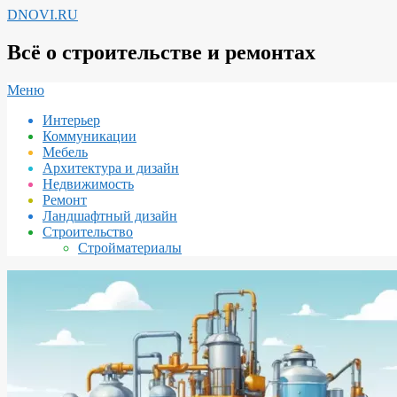
Перейти
DNOVI.RU
к
содержимому
Всё о строительстве и ремонтах
Вторичное
Меню
меню
Интерьер
навигации
Коммуникации
Мебель
Архитектура и дизайн
Недвижимость
Ремонт
Ландшафтный дизайн
Строительство
Стройматериалы