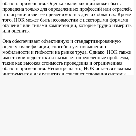
область применения. Оценка квалификации может быть
проведена только для определенных профессий или отраслей,
что ограничивает ее применимость в других областях. Кроме
того, НОК может быть несовместим с некоторыми формами
обучения или типами компетенций, которые трудно измерить
или оценить.
Она обеспечивает объективную и стандартизированную
оценку квалификации, способствует повышению
мобильности и гибкости на рынке труда. Однако, НОК также
имеет свои недостатки и вызывает определенные проблемы,
такие как высокая стоимость проведения и ограниченная
область применения. Несмотря на это, НОК остается важным
инструментом для развития и совершенствования системы
образования и подготовки кадров.
2023-
Предыдущая запись: ссылка %l
09-
Следующая запись: ссылка %l
19
Поиск
Свежие записи
Все, что нужно знать о профессиональном клининге: от
выбора компании до получения безупречного результата