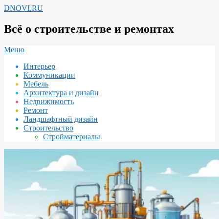
Перейти
DNOVI.RU
к
содержимому
Всё о строительстве и ремонтах
Вторичное
Меню
меню
Интерьер
навигации
Коммуникации
Мебель
Архитектура и дизайн
Недвижимость
Ремонт
Ландшафтный дизайн
Строительство
Стройматериалы