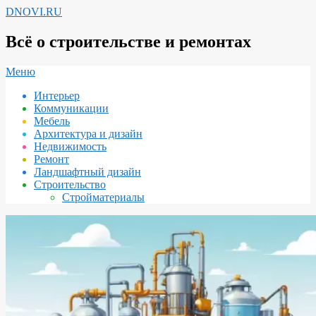
Перейти
DNOVI.RU
к
содержимому
Всё о строительстве и ремонтах
Вторичное
Меню
меню
Интерьер
навигации
Коммуникации
Мебель
Архитектура и дизайн
Недвижимость
Ремонт
Ландшафтный дизайн
Строительство
Стройматериалы