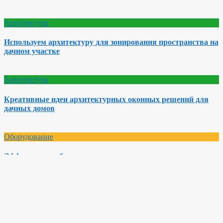
Архитектура
Используем архитектуру для зонирования пространства на
дачном участке
Архитектура
Креативные идеи архитектурных оконных решений для
дачных домов
Оборудование
Эффективное оборудование для утепления стен и кровли
дачного дома
Строительство душа
Дата:
23.07.2010
В:
Интересное