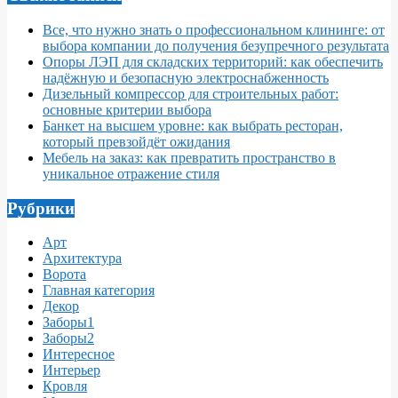
Все, что нужно знать о профессиональном клининге: от
выбора компании до получения безупречного результата
Опоры ЛЭП для складских территорий: как обеспечить
надёжную и безопасную электроснабженность
Дизельный компрессор для строительных работ:
основные критерии выбора
Банкет на высшем уровне: как выбрать ресторан,
который превзойдёт ожидания
Мебель на заказ: как превратить пространство в
уникальное отражение стиля
Рубрики
Арт
Архитектура
Ворота
Главная категория
Декор
Заборы1
Заборы2
Интересное
Интерьер
Кровля