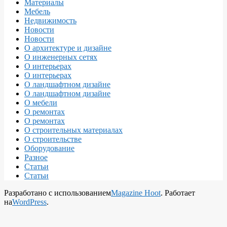
Материалы
Мебель
Недвижимость
Новости
Новости
О архитектуре и дизайне
О инженерных сетях
О интерьерах
О интерьерах
О ландшафтном дизайне
О ландшафтном дизайне
О мебели
О ремонтах
О ремонтах
О строительных материалах
О строительстве
Оборудование
Разное
Статьи
Статьи
Разработано с использованием
Magazine Hoot
. Работает
на
WordPress
.