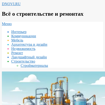
Перейти
DNOVI.RU
к
содержимому
Всё о строительстве и ремонтах
Вторичное
Меню
меню
Интерьер
навигации
Коммуникации
Мебель
Архитектура и дизайн
Недвижимость
Ремонт
Ландшафтный дизайн
Строительство
Стройматериалы