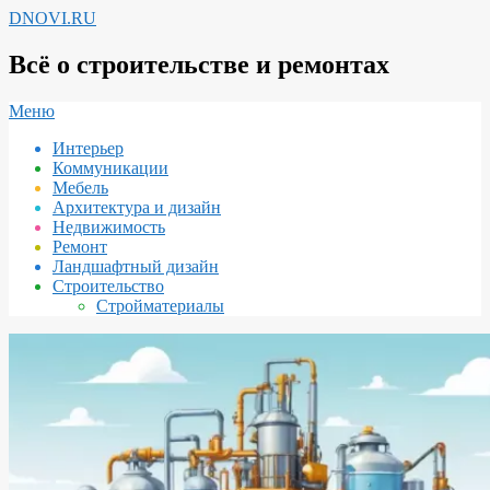
Перейти
DNOVI.RU
к
содержимому
Всё о строительстве и ремонтах
Вторичное
Меню
меню
Интерьер
навигации
Коммуникации
Мебель
Архитектура и дизайн
Недвижимость
Ремонт
Ландшафтный дизайн
Строительство
Стройматериалы