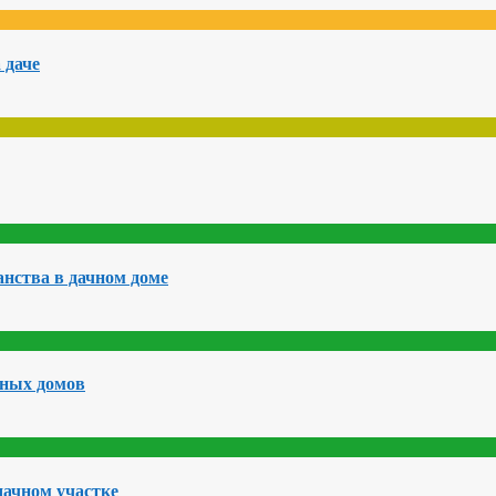
 даче
нства в дачном доме
чных домов
дачном участке