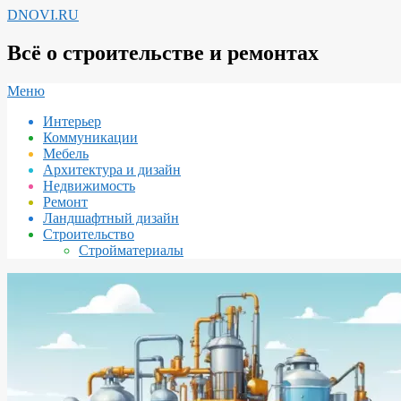
Перейти
DNOVI.RU
к
содержимому
Всё о строительстве и ремонтах
Вторичное
Меню
меню
Интерьер
навигации
Коммуникации
Мебель
Архитектура и дизайн
Недвижимость
Ремонт
Ландшафтный дизайн
Строительство
Стройматериалы