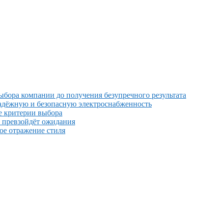
выбора компании до получения безупречного результата
надёжную и безопасную электроснабженность
е критерии выбора
й превзойдёт ожидания
ное отражение стиля