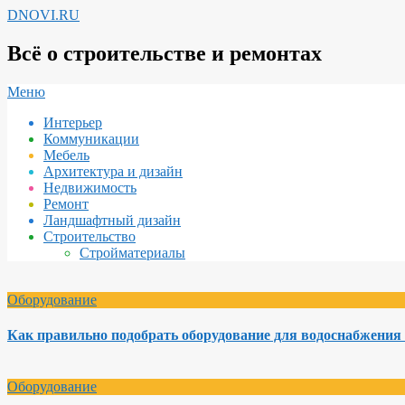
Перейти
DNOVI.RU
к
содержимому
Всё о строительстве и ремонтах
Вторичное
Меню
меню
Интерьер
навигации
Коммуникации
Мебель
Архитектура и дизайн
Недвижимость
Ремонт
Ландшафтный дизайн
Строительство
Стройматериалы
Оборудование
Как правильно подобрать оборудование для водоснабжения 
Оборудование