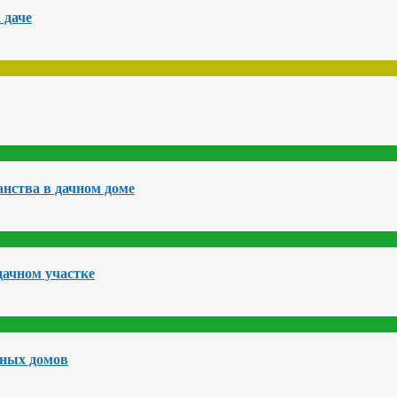
 даче
нства в дачном доме
дачном участке
чных домов