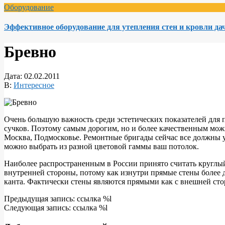
Оборудование
Эффективное оборудование для утепления стен и кровли да
Бревно
Дата:
02.02.2011
В:
Интересное
Очень большую важность среди эстетических показателей для п
сучков. Поэтому самым дорогим, но и более качественным мож
Москва, Подмосковье. Ремонтные бригады сейчас все должны 
можно выбрать из разной цветовой гаммы ваш потолок.
Наиболее распространенным в России принято считать круглый 
внутренней стороны, потому как изнутри прямые стены более д
канта. Фактически стены являются прямыми как с внешней сторо
2011-
Предыдущая запись: ссылка %l
02-
Следующая запись: ссылка %l
02