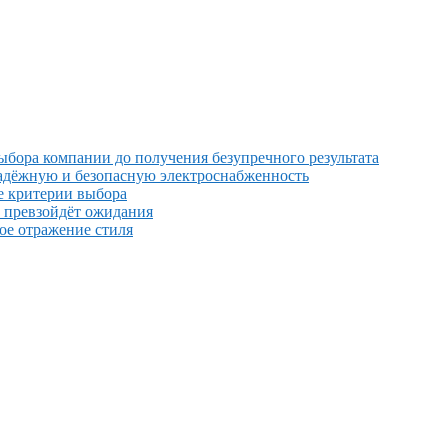
выбора компании до получения безупречного результата
надёжную и безопасную электроснабженность
е критерии выбора
й превзойдёт ожидания
ное отражение стиля