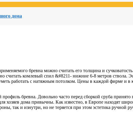
чного дома
рименяемого бревна можно считать его толщина и сучковатость.
но считать комлевый спил &#8211- нижние 6-8 метров ствола. Эс
уметь работать с натяжным потолком.
Цены в каждой фирме и в 
профиль бревна. Довольно часто перед сборкой сруба принято пр
ля хозяев дома привычны. Как известно, в Европе находят широк
ны, так и изнутри, но не теряется при этом эстетика ручной ру