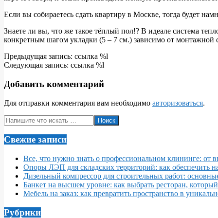
Если вы собираетесь сдать квартиру в Москве, тогда будет нам
Знаете ли вы, что же такое тёплый пол!? В идеале система теп
конкретным шагом укладки (5 – 7 см.) зависимо от монтажной 
2011-
Предыдущая запись: ссылка %l
01-
Следующая запись: ссылка %l
30
Добавить комментарий
Для отправки комментария вам необходимо
авторизоваться
.
Поиск
Свежие записи
Все, что нужно знать о профессиональном клининге: от 
Опоры ЛЭП для складских территорий: как обеспечить 
Дизельный компрессор для строительных работ: основны
Банкет на высшем уровне: как выбрать ресторан, которы
Мебель на заказ: как превратить пространство в уникаль
Рубрики