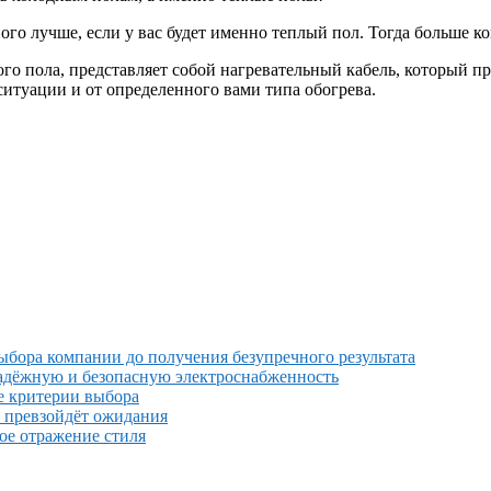
ного лучше, если у вас будет именно теплый пол.
Тогда больше к
лого пола, представляет собой нагревательный кабель, который 
ситуации и от определенного вами типа обогрева.
выбора компании до получения безупречного результата
надёжную и безопасную электроснабженность
е критерии выбора
й превзойдёт ожидания
ное отражение стиля