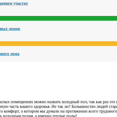
дачном участке
чных домов
чного дома
жилых помещениях можно назвать холодный пол, так как раз это
нную часть вашего здоровья. Не так ли? Большинство людей стар
это комфорт, о котором мы думали на протяжении всего трудовог
ь холодным полам, а именно теплые полы!