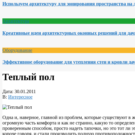
Используем архитектуру для зонирования пространства на 
Архитектура
Креативные идеи архитектурных оконных решений для да
Оборудование
Эффективное оборудование для утепления стен и кровли да
Теплый пол
Дата:
30.01.2011
В:
Интересное
Одна и, наверное, главной из проблем, которые существуют в 
огромную часть комфорта и как не странно, какую то определе
проверенным способом, просто надеть тапочки, но это тот ли 
короче говоря, и стали производить полную противоположност