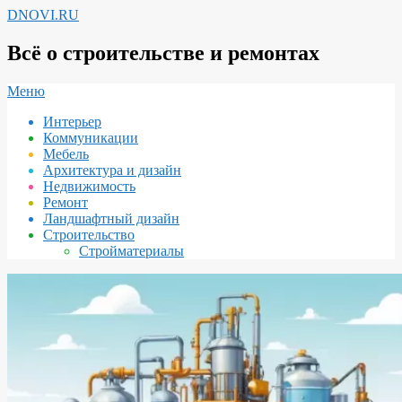
Перейти
DNOVI.RU
к
содержимому
Всё о строительстве и ремонтах
Вторичное
Меню
меню
Интерьер
навигации
Коммуникации
Мебель
Архитектура и дизайн
Недвижимость
Ремонт
Ландшафтный дизайн
Строительство
Стройматериалы