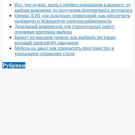
Все, что нужно знать о профессиональном клининге: от
выбора компании до получения безупречного результата
Опоры ЛЭП для складских территорий: как обеспечить
надёжную и безопасную электроснабженность
Дизельный компрессор для строительных работ:
основные критерии выбора
Банкет на высшем уровне: как выбрать ресторан,
который превзойдёт ожидания
Мебель на заказ: как превратить пространство в
уникальное отражение стиля
Рубрики
Арт
Архитектура
Ворота
Главная категория
Декор
Заборы1
Заборы2
Интересное
Интерьер
Кровля
Материалы