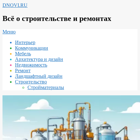
Перейти
DNOVI.RU
к
содержимому
Всё о строительстве и ремонтах
Вторичное
Меню
меню
Интерьер
навигации
Коммуникации
Мебель
Архитектура и дизайн
Недвижимость
Ремонт
Ландшафтный дизайн
Строительство
Стройматериалы