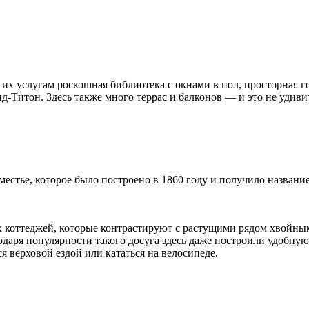
их услугам роскошная библиотека с окнами в пол, просторная 
-Титон. Здесь также много террас и балконов — и это не удивит
естье, которое было построено в 1860 году и получило названи
х коттеджей, которые контрастируют с растущими рядом хвойны
одаря популярности такого досуга здесь даже построили удобную
я верховой ездой или кататься на велосипеде.