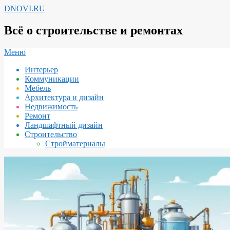
Перейти
DNOVI.RU
к
содержимому
Всё о строительстве и ремонтах
Вторичное
Меню
меню
Интерьер
навигации
Коммуникации
Мебель
Архитектура и дизайн
Недвижимость
Ремонт
Ландшафтный дизайн
Строительство
Стройматериалы