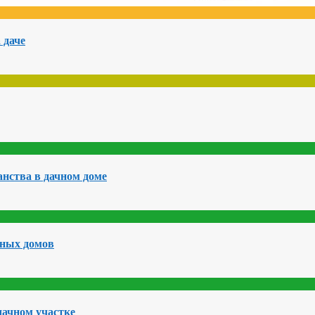
 даче
нства в дачном доме
чных домов
дачном участке