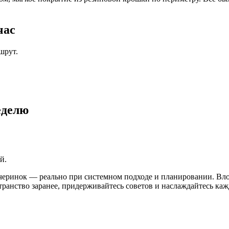
час
шрут.
еделю
й.
ечеринок — реально при системном подходе и планировании. Вл
ранство заранее, придерживайтесь советов и наслаждайтесь ка