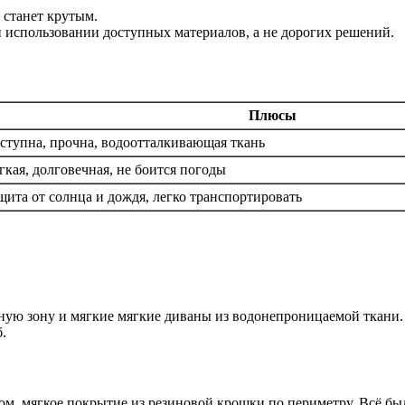
 станет крутым.
 использовании доступных материалов, а не дорогих решений.
Плюсы
ступна, прочна, водоотталкивающая ткань
гкая, долговечная, не боится погоды
щита от солнца и дождя, легко транспортировать
ную зону и мягкие мягкие диваны из водонепроницаемой ткани.
.
ом, мягкое покрытие из резиновой крошки по периметру. Всё был