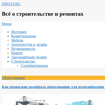
Перейти
DNOVI.RU
к
содержимому
Всё о строительстве и ремонтах
Вторичное
Меню
меню
Интерьер
навигации
Коммуникации
Мебель
Архитектура и дизайн
Недвижимость
Ремонт
Ландшафтный дизайн
Строительство
Стройматериалы
Оборудование
Как правильно подобрать оборудование для водоснабжения 