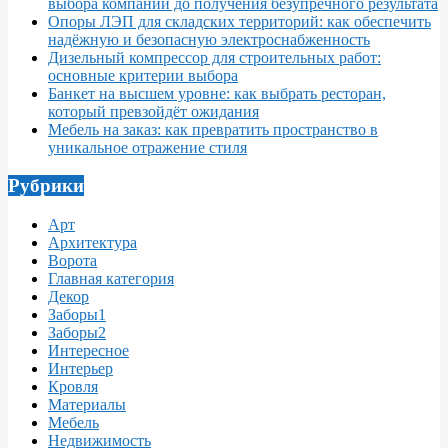
выбора компании до получения безупречного результата
Опоры ЛЭП для складских территорий: как обеспечить
надёжную и безопасную электроснабженность
Дизельный компрессор для строительных работ:
основные критерии выбора
Банкет на высшем уровне: как выбрать ресторан,
который превзойдёт ожидания
Мебель на заказ: как превратить пространство в
уникальное отражение стиля
Рубрики
Арт
Архитектура
Ворота
Главная категория
Декор
Заборы1
Заборы2
Интересное
Интерьер
Кровля
Материалы
Мебель
Недвижимость