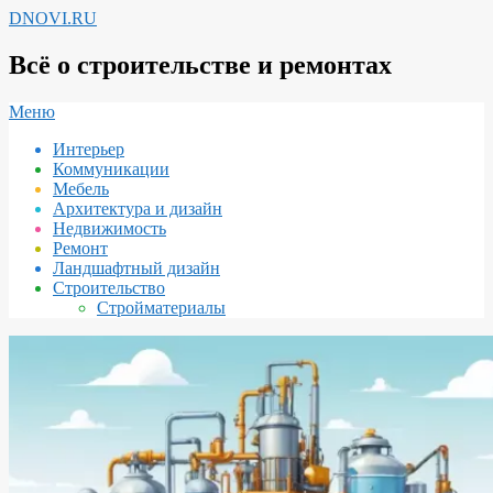
Перейти
DNOVI.RU
к
содержимому
Всё о строительстве и ремонтах
Вторичное
Меню
меню
Интерьер
навигации
Коммуникации
Мебель
Архитектура и дизайн
Недвижимость
Ремонт
Ландшафтный дизайн
Строительство
Стройматериалы