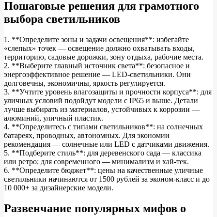
Пошаговые решения для грамотного
выбора светильников
1. **Определите зоны и задачи освещения**: избегайте
«слепых» точек — освещение должно охватывать входы,
территорию, садовые дорожки, зону отдыха, рабочие места.
2. **Выберите главный источник света**: безопасное и
энергоэффективное решение — LED-светильники. Они
долговечны, экономичны, яркость регулируется.
3. **Учтите уровень влагозащиты и прочности корпуса**: для
уличных условий подойдут модели с IP65 и выше. Детали
лучше выбирать из материалов, устойчивых к коррозии —
алюминий, уличный пластик.
4. **Определитесь с типами светильников**: на солнечных
батареях, проводных, автономных. Для экономии
рекомендация — солнечные или LED с датчиками движения.
5. **Подберите стиль**: для деревенского сада — классика
или ретро; для современного — минимализм и хай-тек.
6. **Определите бюджет**: цены на качественные уличные
светильники начинаются от 1500 рублей за эконом-класс и до
10 000+ за дизайнерские модели.
Развенчание популярных мифов о