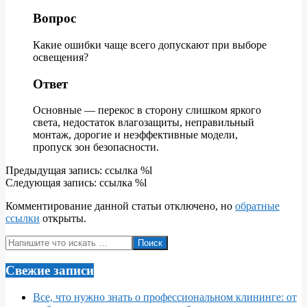
Вопрос
Какие ошибки чаще всего допускают при выборе
освещения?
Ответ
Основные — перекос в сторону слишком яркого
света, недостаток влагозащиты, неправильный
монтаж, дорогие и неэффективные модели,
пропуск зон безопасности.
2026-
Предыдущая запись: ссылка %l
05-
Следующая запись: ссылка %l
10
Комментирование данной статьи отключено, но
обратные
ссылки
открыты.
Поиск
Свежие записи
Все, что нужно знать о профессиональном клининге: от