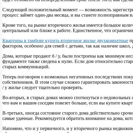
Следующий положительный момент — возможность зарегистриро
процесс займет один-два месяца, и вы станете полноправным 
Кроме того, на рынке вторичного жилья имеется большое колич
центральный или ближе к работе. Единственное, что ограничи
Квартиры в тамбове купить вторичное жилье двухкомнатные
пр
фактором, особенно для семей с детьми, так как наличие школ,
Дома, которые продают б / у, были построены как минимум неск
фундаменте также сведена к нулю. Если дом относительно стар
старых коммуникаций.
Теперь поговорим о возможных негативных последствиях поку
собственников. В этом случае сложно гарантировать законност
/ у жилье следует тщательно проверять.
Во-вторых, в старых домах можно споткнуться о недовольных с
что вам и вашим соседям повезет больше, если вы купите кварт
В-третьих, иногда состояние старого дома действительно сроч
самые удачные. Рекомендуется обратить внимание на дома, кот
Напомню, что и у первичного, и у вторичного рынка недвижим