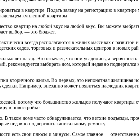
ваться в квартире. Подать заявку на регистрацию в квартире 
владельцем купленной квартиры.
ество квартир на любой вкус на любой вкус. Вы можете выбрать
вает выбор, — это бюджет.
актически всегда располагаются в жилых массивах с развитой 
 детских садов, торговых и развлекательных центров в новых ра
олько лет назад. Это означает, что они усадились, а вероятност
ый, рекомендуется выбирать дом, который недавно подвергался 
пки вторичного жилья. Во-первых, это непонятная жилищная ис
ь сделки. Например, внезапно может появиться наследник кварти
оседей, потому что большинство жильцов получают квартиры от 
иру в новостройке.
но. В таком доме часто обнаруживается, что ветхие подъезды, п
орые недавно подверглись капитальному ремонту.
ости есть свои плюсы и минусы. Самое главное — ответственно