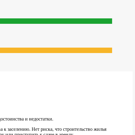
остоинства и недостатки.
а к заселению. Нет риска, что строительство жилья
у или приступить к сдаче в аренду.